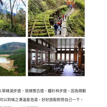
如
:
翠峰湖步道
、見晴懷古道、鐵杉林步道
，因為規劃
可以到鳩之澤溫泉泡湯，好好放鬆慰勞自己一下，