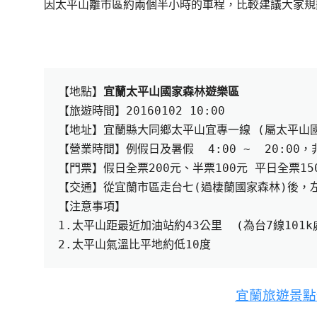
因太平山離市區約兩個半小時的車程，比較建議大家規
【地點】
宜蘭太平山國家森林遊樂區
【旅遊時間】
20160102 10:00
【地址】宜蘭縣大同鄉太平山宜專一線
 (
屬太平山
【營業時間】例假日及暑假
  4:00 ~  20:00
，
【門票】
假日全票
200
元、半票
100
元 
平日全票
15
【交通】
從宜蘭市區走台七
(
過棲蘭國家森林
)
後，
【注意事項】
1.
太平山距最近加油站約
43
公里
  (
為台
7
線
101k
2.
太平山氣溫比平地約低
10
度
宜蘭旅遊景點