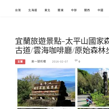
Skip
台灣
北海道
東北
關東
中部
關西
中國
to
content
宜蘭旅遊景點-太平山國家
來一球叭噗
分享日本自助部落格
古道/雲海咖啡廳/原始森林
來一球叭噗
2016-02-07
0
宜蘭