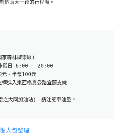
劃個兩天一夜的行程囉。
國家森林遊樂區
)
非假日
 6:00 ~ 20:00
0
元、半票
100
元
左轉進入東西橫貫公路宜蘭支線
處之大同加油站
)
，請注意車油量。
懶人包整理