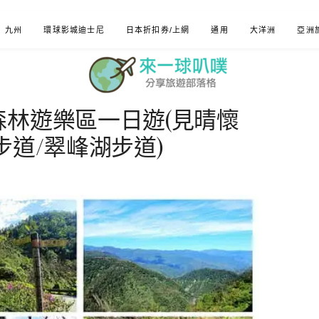
九州
環球影城迪士尼
日本折扣券/上網
通用
大洋洲
亞洲
森林遊樂區一日遊(見晴懷
步道/翠峰湖步道)