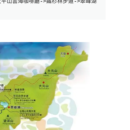
太平山雲海咖啡廳
->
鐵杉林步道
->
翠峰湖