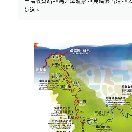
土場收費站
->
鳩之澤溫泉
->
見晴懷古道
->
步道。