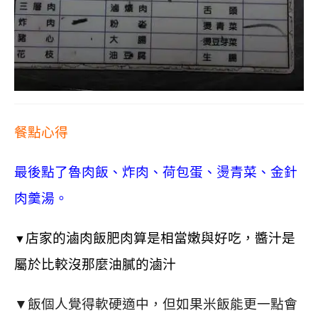
餐點心得
最後點了魯肉飯、炸肉、荷包蛋、燙青菜、金針
肉羹湯。
店家的滷肉飯肥肉算是相當嫩與好吃，
醬汁是
▼
屬於比較沒那麼油膩的滷汁
▼
飯個人覺得軟硬適中，
但如果米飯能更一點會