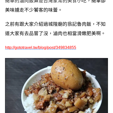
簡單的滷肉飯算是台灣家常的美食小吃，
簡單卻
美味擄走不少饕客的味蕾。
之前有跟大家介紹過城隍廟的翁記魯肉飯，
不知
道大家有去品嘗了沒，滷肉也相當滑嫩肥美啊。
http://gototravel.tw/blog/post/349834855