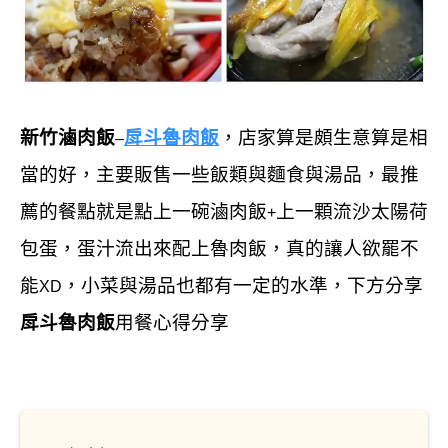
新竹滷肉飯
戽斗魯肉飯
，店家算是頗生意算是相
–
當的好，主要販售一些飯類與麵食與湯品，最推
薦的餐點就是點上一碗滷肉飯
上一顆流沙太陽荷
+
包蛋，蛋汁流出來配上魯肉飯，真的讓人欲罷不
能
，小菜與湯品也都有一定的水準，下方分享
XD
戽斗魯肉飯
用餐心得分享