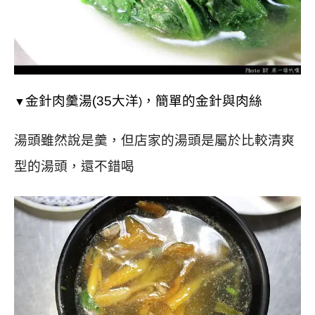
金針肉羹湯(35大洋
，簡單的金針與肉絲
▼
)
湯頭雖然說是羹，但店家的湯頭是屬於比較清爽
型的湯頭，還不錯喝