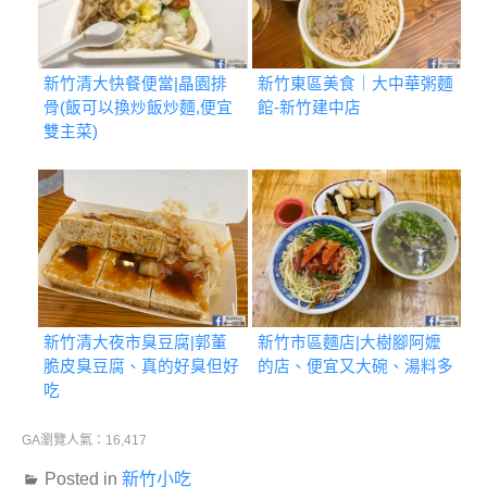
新竹清大快餐便當|晶園排
新竹東區美食｜大中華粥麵
骨(飯可以換炒飯炒麵,便宜
館-新竹建中店
雙主菜)
新竹清大夜市臭豆腐|郭董
新竹市區麵店|大樹腳阿嬤
脆皮臭豆腐、真的好臭但好
的店、便宜又大碗、湯料多
吃
GA瀏覽人氣：16,417
Posted in
新竹小吃