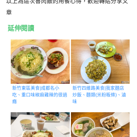
以上為這次魯肉飯的用餐心得，歡迎轉貼分享文
章
延伸閱讀
新竹東區美食|成都名小
新竹四維路美食|我家麵店
吃、重口味椒麻雞辣的很過
炒飯、麵類(米粉粄條)、滷
癮
味