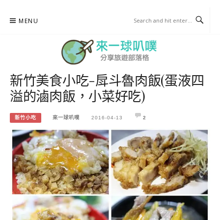
Skip
MENU
to
content
新竹美食小吃-戽斗魯肉飯(蛋液四
來一球叭噗
溢的滷肉飯，小菜好吃)
分享日本自助部落格
新竹小吃
來一球叭噗
2016-04-13
2