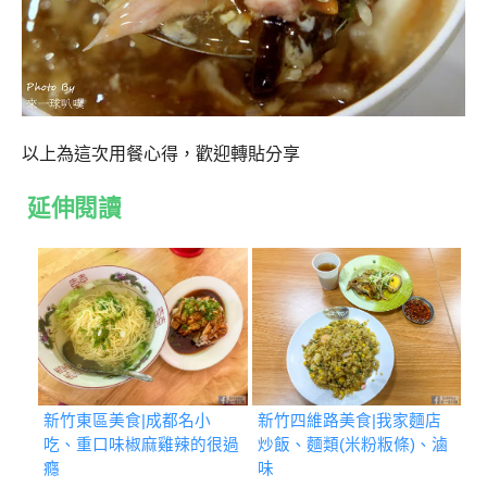
以上為這次用餐心得，歡迎轉貼分享
延伸閱讀
新竹東區美食|成都名小
新竹四維路美食|我家麵店
吃、重口味椒麻雞辣的很過
炒飯、麵類(米粉粄條)、滷
癮
味