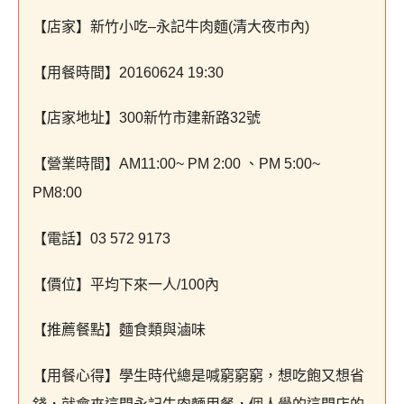
【店家】新竹小吃
–
永記牛肉麵
(
清大夜市內
)
【用餐時間】
20160624 19:30
【店家地址】
300
新竹市建新路
32
號
【營業時間】
AM11:00~ PM 2:00
、
PM 5:00~
PM8:00
【電話】
03 572 9173
【價位】平均下來一人
/100
內
【推薦餐點】麵食類與滷味
【用餐心得】學生時代總是喊窮窮窮，想吃飽又想省