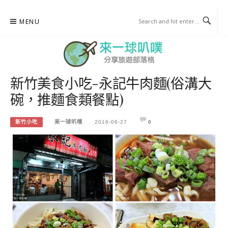
Skip
MENU
to
content
新竹美食小吃-永記牛肉麵(俗溝大
來一球叭噗
碗，推麵食類餐點)
分享日本自助部落格
新竹小吃
來一球叭噗
2016-06-27
0