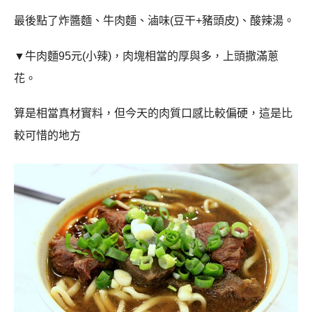
最後點了炸醬麵、牛肉麵、滷味(豆干+豬頭皮)、酸辣湯。
▼
牛肉麵
95
元
(
小辣
)
，肉塊相當的厚與多，上頭撒滿蔥
花。
算是相當真材實料，但今天的肉質口感比較偏硬，這是比
較可惜的地方