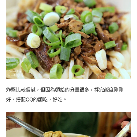
炸醬比較偏鹹，但因為麵給的分量很多，拌完鹹度剛剛
好，搭配
QQ
的麵吃，好吃。