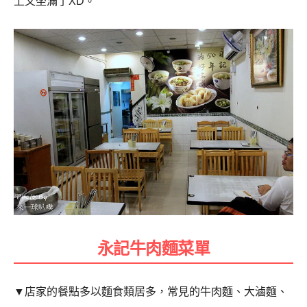
上又坐滿了
XD
。
永記牛肉麵菜單
▼
店家的餐點多以麵食類居多，常見的牛肉麵、大滷麵、