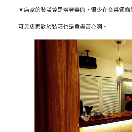
▼
店家的裝潢算是蠻奢華的，
很少在合菜餐廳
可見店家對於裝潢也是費盡苦心啊。