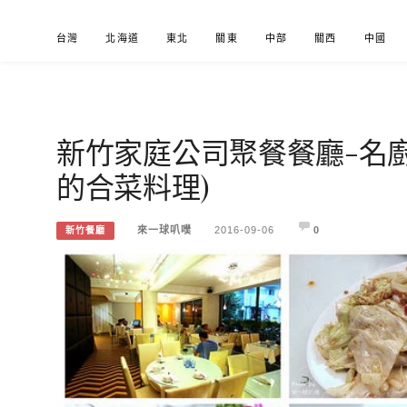
Skip
台灣
北海道
東北
關東
中部
關西
中國
to
content
新竹家庭公司聚餐餐廳-名
來一球叭噗
分享日本自助部落格
的合菜料理)
來一球叭噗
2016-09-06
0
新竹餐廳