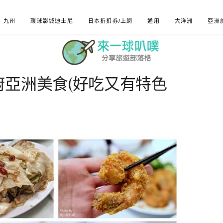
九州
環球影城迪士尼
日本折扣券/上網
通用
大洋洲
亞洲
廚亞洲美食(好吃又有特色