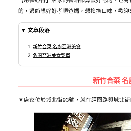
【用餐心得】
店家的餐點都算蠻好吃的，也有
的，
過節想好好孝順爸媽，想換換口味，
歡迎
文章段落
新竹合菜 名廚亞洲美食
名廚亞洲美食菜單
新竹合菜 名
▼
店家位於
城北街
93
號，
就在經國路與城北街