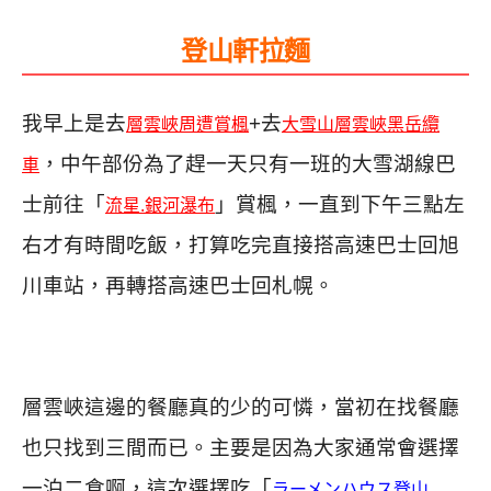
登山軒拉麵
我早上是去
+去
層雲峽周遭賞楓
大雪山層雲峽黑岳纜
，中午部份為了趕一天只有一班的大雪湖線巴
車
士前往「
」賞楓，一直到下午三點左
流星.銀河瀑布
右才有時間吃飯，打算吃完直接搭高速巴士回旭
川車站，再轉搭高速巴士回札幌。
層雲峽這邊的餐廳真的少的可憐，當初在找餐廳
也只找到三間而已。主要是因為大家通常會選擇
一泊二食啊，這次選擇吃「
ラーメンハウス登山