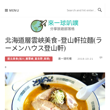
Skip
MENU
to
content
北海道層雲峽美食-登山軒拉麵(ラ
來一球叭噗
ーメンハウス登山軒)
分享日本自助部落格
道北美食(旭川,層雲峽,富良野,美瑛)
來一球叭噗
2018-10-21
0