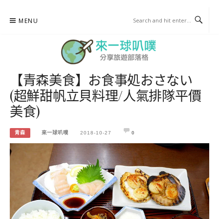
Skip
MENU
to
content
【青森美食】お食事処おさない
來一球叭噗
(超鮮甜帆立貝料理/人氣排隊平價
分享日本自助部落格
美食)
青森
來一球叭噗
2018-10-27
0