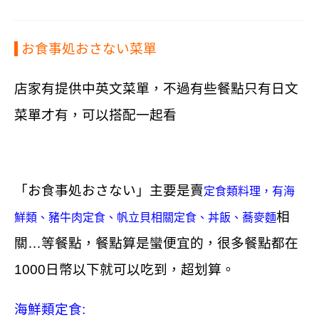
お食事処
おさない菜單
店家有提供中英文菜單，不過有些餐點只有日文
菜單才有，可以搭配一起看
「
お食事処
おさない
」主要是賣
定食類料理，有海
相
鮮類、豬牛肉定食、帆立貝相關定食、丼飯、蕎麥麵
關…等餐點，餐點算是蠻便宜的，很多餐點都在
1000日幣以下就可以吃到，超划算。
海鮮類定食: