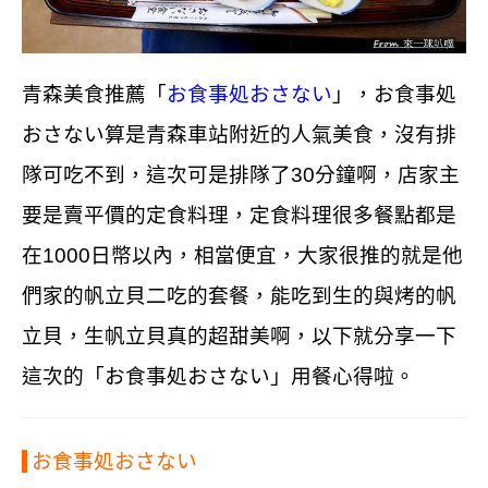
青森美食推薦
「
お食事処
おさない
」
，お食事処
おさない算是青森車站附近的人氣美食，沒有排
隊可吃不到，這次可是排隊了
30
分鐘啊，店家主
要是賣平價的定食料理，定食料理很多餐點都是
在
1000
日幣以內，相當便宜，大家很推的就是他
們家的帆立貝二吃的套餐，能吃到生的與烤的帆
立貝，生帆立貝真的超甜美啊，以下就分享一下
這次的
「
お食事処
おさない
」用餐心得啦。
お食事処
おさない