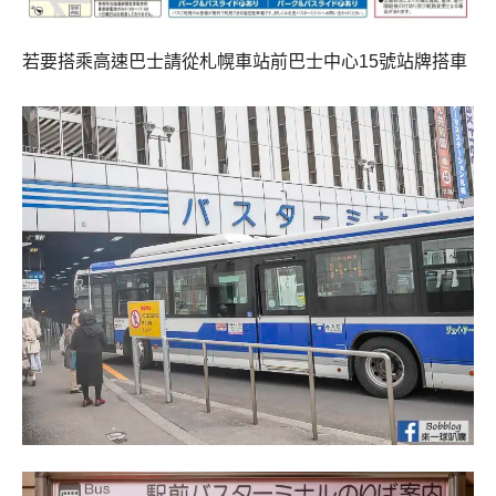
若要搭乘高速巴士請從札幌車站前巴士中心15號站牌搭車