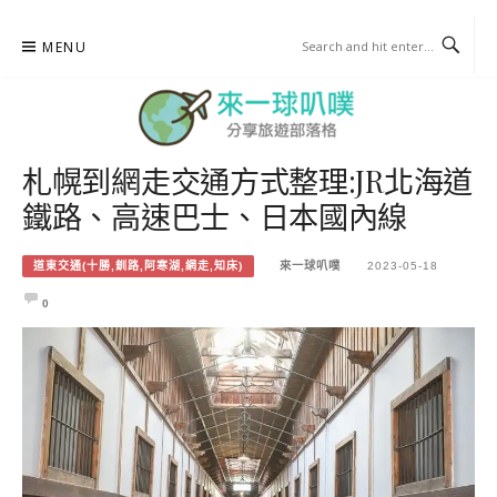
Skip
MENU
to
content
札幌到網走交通方式整理:JR北海道
來一球叭噗
鐵路、高速巴士、日本國內線
分享日本自助部落格
道東交通(十勝,釧路,阿寒湖,網走,知床)
來一球叭噗
2023-05-18
0