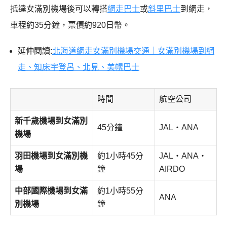
抵達女滿別機場後可以轉搭
網走巴士
或
斜里巴士
到網走，
車程約35分鐘，票價約920日幣。
延伸閱讀:
北海道網走女滿別機場交通｜女滿別機場到網
走、知床宇登呂、北見、美幌巴士
時間
航空公司
新千歲機場到女滿別
45分鐘
JAL・ANA
機場
羽田機場到女滿別機
約1小時45分
JAL・ANA・
場
鐘
AIRDO
中部國際機場到女滿
約1小時55分
ANA
別機場
鐘