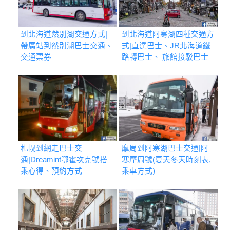
到北海道然別湖交通方式|
到北海道阿寒湖四種交通方
帶廣站到然別湖巴士交通、
式|直達巴士、JR北海道鐵
交通票券
路轉巴士、 旅館接駁巴士
札幌到網走巴士交
摩周到阿寒湖巴士交通|阿
通|Dreamint鄂霍次克號搭
寒摩周號(夏天冬天時刻表,
乘心得、預約方式
乘車方式)