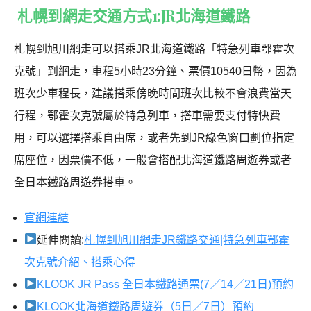
札幌到網走交通方式1:JR北海道鐵路
札幌到旭川網走可以搭乘JR北海道鐵路「特急列車鄂霍次
克號」到網走，車程5小時23分鐘、票價10540日幣，因為
班次少車程長，建議搭乘傍晚時間班次比較不會浪費當天
行程，鄂霍次克號屬於特急列車，搭車需要支付特快費
用，可以選擇搭乘自由席，或者先到JR綠色窗口劃位指定
席座位，因票價不低，一般會搭配北海道鐵路周遊券或者
全日本鐵路周遊券搭車。
官網連結
延伸閱讀:
札幌到旭川網走JR鐵路交通|特急列車鄂霍
次克號介紹、搭乘心得
KLOOK JR Pass 全日本鐵路通票(7／14／21日)預約
KLOOK北海道鐵路周遊券（5日／7日）預約