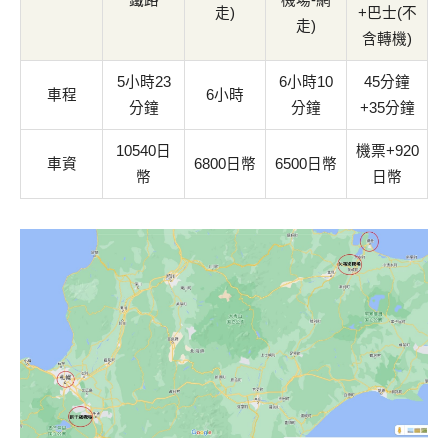
鐵路
機場-網
走)
+巴士(不
走)
含轉機)
5小時23
6小時10
45分鐘
車程
6小時
分鐘
分鐘
+35分鐘
10540日
機票+920
車資
6800日幣
6500日幣
幣
日幣