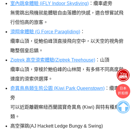
室內跳傘體驗 (iFLY Indoor Skydiving)
：纜車處旁
無需跳出飛機就能體驗自由落體的快感，適合想嘗試飛
行但怕高的旅客。
滑翔傘體驗 (G Force Paragliding)
：
纜車山頂，從鮑伯峰頂直接飛向空中，以天空的視角俯
瞰整個皇后鎮。
Ziptrek 高空滑索體驗(Ziptrek Treehouse)
：山頂
纜車山頂，穿梭於鮑伯峰的山林間，有多條不同高度與
速度的滑索供選擇。
奇異鳥鳥類生態公園 (Kiwi Park Queenstown)
：纜車處
旁
可以近距離觀察紐西蘭國寶奇異鳥 (Kiwi) 與特有種鳥
類。
高空彈跳(AJ Hackett Ledge Bungy & Swing)