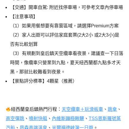
【交通】開車自駕: 附近找停車場，可參考文章內停車場
【注意事項】
（1）如果用餐想要有靠窗區域，請選擇Premium方案
（2）家人出遊可以評估家庭套票(2大2小 或2大3小)是
否有比較划算
（3）有規劃到皇后鎮天空纜車看夜景，建議查一下日落
時間，像纜車只營業到九點，夏天紐西蘭都九點多才天
黑，那就比較難看到夜景。
【景點評分標準】4顆星（推薦）
紐西蘭皇后鎮熱門行程：
天空纜車＋玩滑板車
、
跳傘
、
高空彈跳
、
噴射快艇
、
內維斯蹦極鞦韆
、
TSS恩斯羅號蒸
汽船
、
昂森高端溫泉
、
米爾福德峽灣一日遊
。