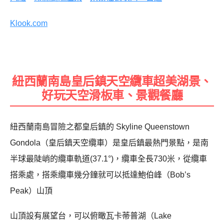
Klook.com
紐西蘭南島皇后鎮天空纜車超美湖景、
好玩天空滑板車、景觀餐廳
紐西蘭南島冒險之都皇后鎮的 Skyline Queenstown
Gondola（皇后鎮天空纜車）是皇后鎮最熱門景點，是南
半球最陡峭的纜車軌道(37.1°)，纜車全長730米，從纜車
搭乘處，搭乘纜車幾分鐘就可以抵達鮑伯峰（Bob’s
Peak）山頂
山頂設有展望台，可以俯瞰瓦卡蒂普湖（Lake