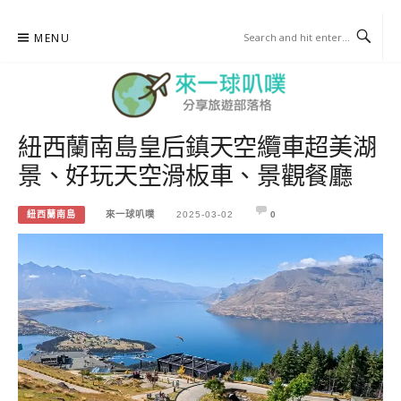
Skip
MENU
to
content
紐西蘭南島皇后鎮天空纜車超美湖
來一球叭噗
景、好玩天空滑板車、景觀餐廳
分享日本自助部落格
紐西蘭南島
來一球叭噗
2025-03-02
0