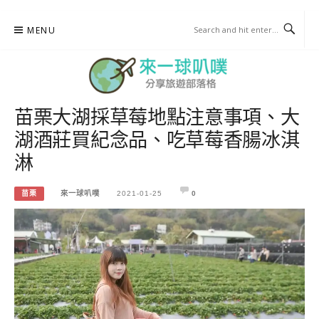
Skip
MENU
to
content
苗栗大湖採草莓地點注意事項、大
來一球叭噗
湖酒莊買紀念品、吃草莓香腸冰淇
分享日本自助部落格
淋
苗栗
來一球叭噗
2021-01-25
0