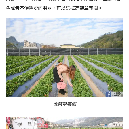
輩或者不便彎腰的朋友，可以選擇高架草莓園。
低架草莓園