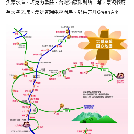
魚潭水庫、巧克力雲莊、台灣油礦陳列館…等，景觀餐廳
有天空之城、漫步雲端森林廚房、綠葉方舟Green Ark