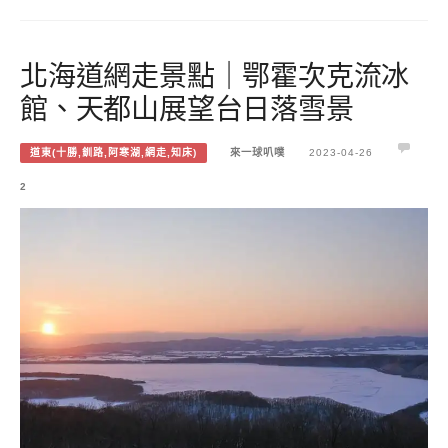
北海道網走景點｜鄂霍次克流冰
館、天都山展望台日落雪景
道東(十勝,釧路,阿寒湖,網走,知床)
來一球叭噗
2023-04-26
2