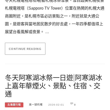
冬天札幌電視塔攻略|看札幌冰祭雪景、雪白超美札幌夜景
札幌電視塔（Sapporo TV Tower）位置在熱鬧的札幌大通
商圈附近，是札幌市區必訪景點之一，附近就是大通公
園，是遊客與當地居民散步的好去處，一年四季都值得上
展望台看風解或夜景。 …
CONTINUE READING
冬天阿寒湖冰祭一日遊|阿寒湖冰
上嘉年華煙火、景點、住宿、交
通
北海道行程
來一球叭噗
2026-02-01
0