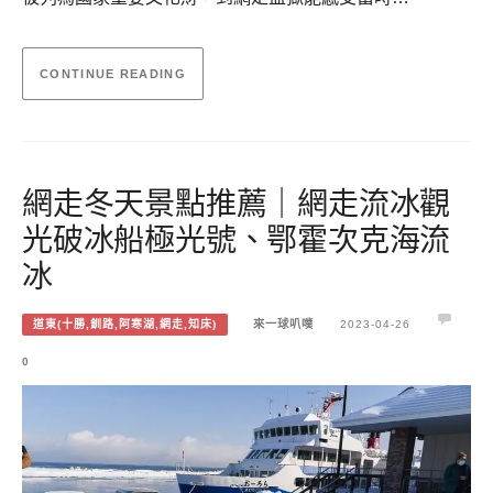
CONTINUE READING
網走冬天景點推薦｜網走流冰觀
光破冰船極光號、鄂霍次克海流
冰
道東(十勝,釧路,阿寒湖,網走,知床)
來一球叭噗
2023-04-26
0