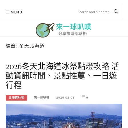
Skip
MENU
to
content
標籤:
冬天北海道
來一球叭噗
分享日本自助部落格
2026冬天北海道冰祭點燈攻略|活
動資訊時間、景點推薦、一日遊
行程
北海道行程
來一球叭噗
2026-02-03
0