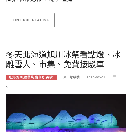
CONTINUE READING
冬天北海道旭川冰祭看點燈、冰
雕雪人、市集、免費接駁車
道北(旭川,層雲峽,富良野,美瑛)
來一球叭噗
2026-02-01
0