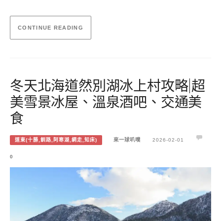
CONTINUE READING
冬天北海道然別湖冰上村攻略|超
美雪景冰屋、溫泉酒吧、交通美
食
道東(十勝,釧路,阿寒湖,網走,知床)
來一球叭噗
2026-02-01
0