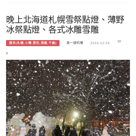
晚上北海道札幌雪祭點燈、薄野
冰祭點燈、各式冰雕雪雕
道央(札幌,小樽,登別,洞爺,千歲)
來一球叭噗
2024-12-26
0