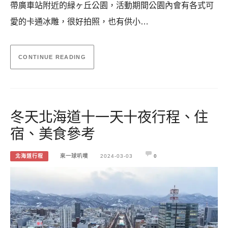
帶廣車站附近的緑ヶ丘公園，活動期間公園內會有各式可
愛的卡通冰雕，很好拍照，也有供小…
CONTINUE READING
冬天北海道十一天十夜行程、住
宿、美食參考
北海道行程
來一球叭噗
2024-03-03
0