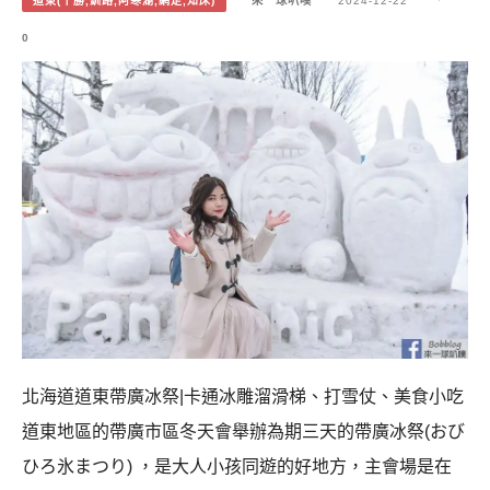
道東(十勝,釧路,阿寒湖,網走,知床)
來一球叭噗
2024-12-22
0
北海道道東帶廣冰祭|卡通冰雕溜滑梯、打雪仗、美食小吃
道東地區的帶廣市區冬天會舉辦為期三天的帶廣冰祭(おび
ひろ氷まつり) ，是大人小孩同遊的好地方，主會場是在