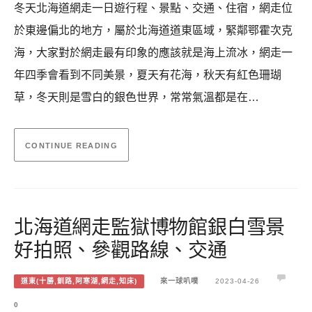
冬天北海道網走一日遊行程、景點、交通、住宿，網走位
於東邊偏北的地方，屬於北海道道東區域，緊鄰鄂霍次克
海，大家對於網走最有印象的應該就是海上流冰，網走一
年四季會看到不同美景，夏天有花海，秋天有紅色珊瑚
草，冬天則是雪白的銀色世界，常常氣溫都是在…
CONTINUE READING
北海道網走監獄博物館銀白雪景
好拍照、參觀路線、交通
道東(十勝,釧路,阿寒湖,網走,知床)
來一球叭噗
2023-04-26
0