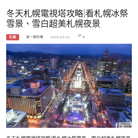
冬天札幌電視塔攻略|看札幌冰祭
雪景、雪白超美札幌夜景
札幌
來一球叭噗
2026-02-01
0