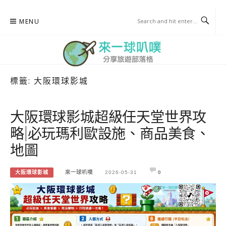
Skip
MENU
to
content
標籤:
大阪環球影城
來一球叭噗
分享日本自助部落格
大阪環球影城超級任天堂世界攻
略|必玩瑪利歐設施、商品美食、
地圖
大阪環球影城
來一球叭噗
2026-05-31
0