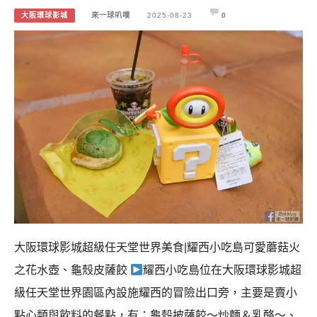
大阪環球影城
來一球叭噗
2025-08-23
0
大阪環球影城超級任天堂世界美食|耀西小吃島可愛蘑菇火
之花水壺、龜殼皮薩餃
耀西小吃島位在大阪環球影城超
級任天堂世界園區內設施耀西的冒險出口旁，主要是賣小
點心類與飲料的餐點，有：龜殼披薩餃～炒麵＆乳酪～、