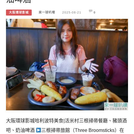
大阪環球影城
來一球叭噗
2025-08-21
0
大阪環球影城哈利波特美食|活米村三根掃帚餐廳、豬頭酒
吧、奶油啤酒
三根掃帚旅館（Three Broomsticks）在