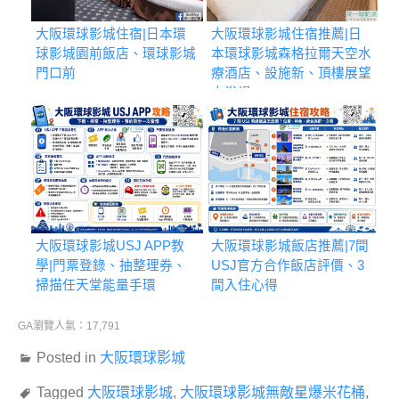
大阪環球影城住宿|日本環
大阪環球影城住宿推薦|日
球影城園前飯店、環球影城
本環球影城森格拉爾天空水
門口前
療酒店、設施新、頂樓展望
大浴場
大阪環球影城USJ APP教
大阪環球影城飯店推薦|7間
學|門票登錄、抽整理券、
USJ官方合作飯店評價、3
掃描任天堂能量手環
間入住心得
GA瀏覽人氣：17,791
Posted in
大阪環球影城
Tagged
大阪環球影城
,
大阪環球影城無敵星爆米花桶
,