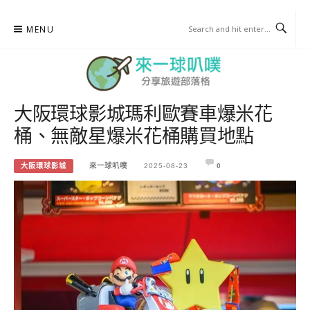
Skip
MENU
to
content
大阪環球影城瑪利歐賽車爆米花
來一球叭噗
桶、無敵星爆米花桶購買地點
分享日本自助部落格
大阪環球影城
來一球叭噗
2025-08-23
0