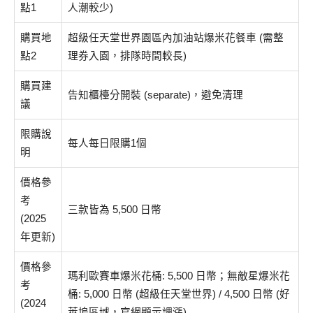
點1
人潮較少)
購買地
超級任天堂世界園區內加油站爆米花餐車 (需整
點2
理券入園，排隊時間較長)
購買建
告知櫃檯分開裝 (separate)，避免清理
議
限購說
每人每日限購1個
明
價格參
考
三款皆為 5,500 日幣
(2025
年更新)
價格參
瑪利歐賽車爆米花桶: 5,500 日幣；無敵星爆米花
考
桶: 5,000 日幣 (超級任天堂世界) / 4,500 日幣 (好
(2024
萊塢區域，官網顯示調漲)