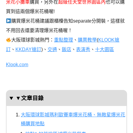
米花小攤車
購買，另外在
超級任天堂世界園區內
也可以購
買到這兩個爆米花桶喔!
購買爆米花桶建議跟櫃檯告知separate分開裝，這樣就
不用回去還要清理爆米花桶喔！
大阪環球影城熱門：
重點整理
、
購票教學
(
KLOOK搶
訂
、
KKDAY搶訂
)
、
交通
、
飯店
、
表演秀
、
十大園區
Klook.com
▼文章目錄
大阪環球影城瑪利歐賽車爆米花桶、無敵星爆米花
桶購買地點