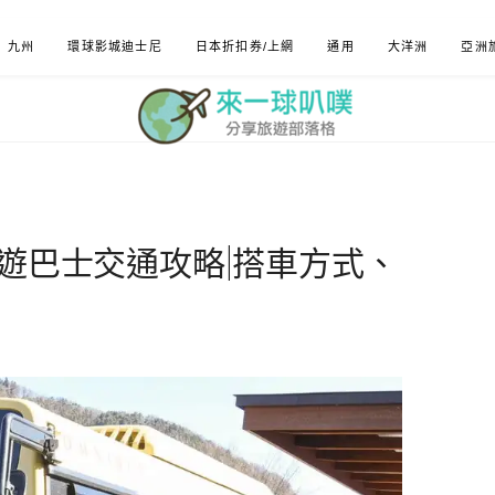
九州
環球影城迪士尼
日本折扣券/上網
通用
大洋洲
亞洲
周遊巴士交通攻略|搭車方式、