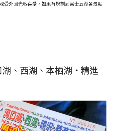
深受外國光客喜愛，如果有規劃到富士五湖各景點
…
口湖、西湖、本栖湖・精進