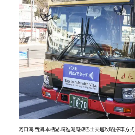
河口湖.西湖.本栖湖.精進湖周遊巴士交通攻略|搭車方