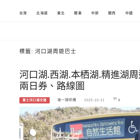
Skip
台灣
北海道
東北
關東
中部
關西
中國
to
content
標籤:
河口湖周遊巴士
來一球叭噗
分享日本自助部落格
河口湖.西湖.本栖湖.精進湖
兩日券、路線圖
來一球叭噗
2025-10-21
0
富士河口湖交通