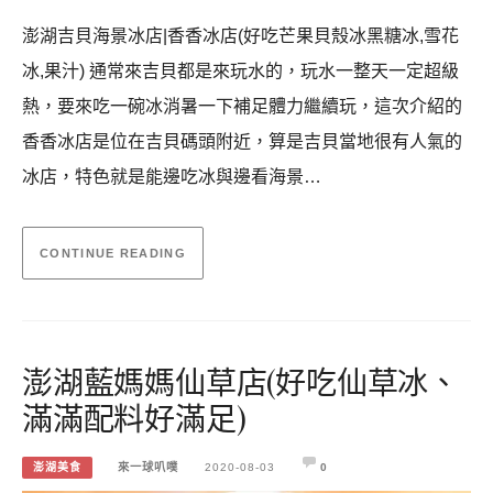
澎湖吉貝海景冰店|香香冰店(好吃芒果貝殼冰黑糖冰,雪花
冰,果汁) 通常來吉貝都是來玩水的，玩水一整天一定超級
熱，要來吃一碗冰消暑一下補足體力繼續玩，這次介紹的
香香冰店是位在吉貝碼頭附近，算是吉貝當地很有人氣的
冰店，特色就是能邊吃冰與邊看海景…
CONTINUE READING
澎湖藍媽媽仙草店(好吃仙草冰、
滿滿配料好滿足)
澎湖美食
來一球叭噗
2020-08-03
0