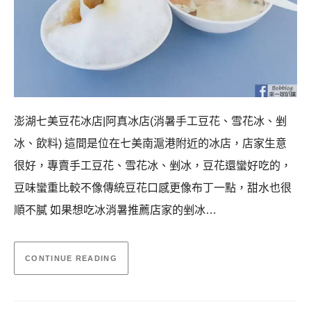
澎湖七美豆花冰店|阿真冰店(消暑手工豆花、雪花冰、剉
冰、飲料) 這間是位在七美南滬港附近的冰店，店家生意
很好，專賣手工豆花、雪花冰、剉冰，豆花還蠻好吃的，
豆味蠻重比較不像傳統豆花口感更像布丁一點，甜水也很
順不膩 如果想吃冰消暑推薦店家的剉冰…
CONTINUE READING