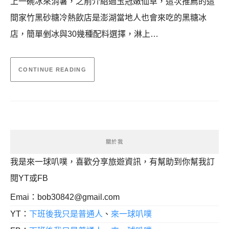
上一碗冰來消暑，之前介紹過玉冠嫩仙草，這次推薦的這
間家竹黑砂糖冷熱飲店是澎湖當地人也會來吃的黑糖冰
店，簡單剉冰與30幾種配料選擇，淋上…
CONTINUE READING
關於我
我是來一球叭噗，喜歡分享旅遊資訊，有幫助到你幫我訂
閱YT或FB
Emai：
bob30842@gmail.com
YT：
下班後我只是普通人
、
來一球叭噗