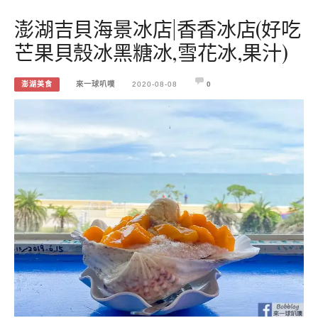
澎湖吉貝海景冰店|香香冰店(好吃
芒果貝殼冰黑糖冰,雪花冰,果汁)
澎湖美食
來一球叭噗
2020-08-08
0