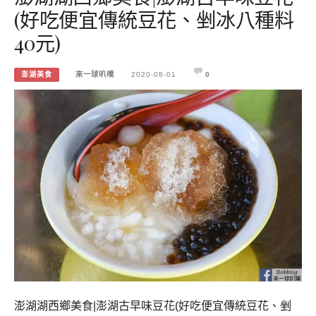
(好吃便宜傳統豆花、剉冰八種料
40元)
澎湖美食
來一球叭噗
2020-08-01
0
澎湖湖西鄉美食|澎湖古早味豆花(好吃便宜傳統豆花、剉