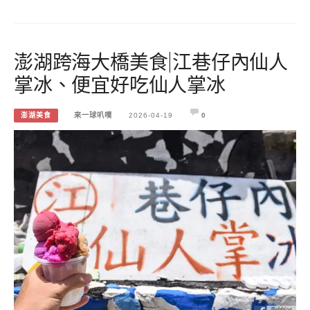
澎湖跨海大橋美食|江巷仔內仙人
掌冰、便宜好吃仙人掌冰
澎湖美食
來一球叭噗
2026-04-19
0