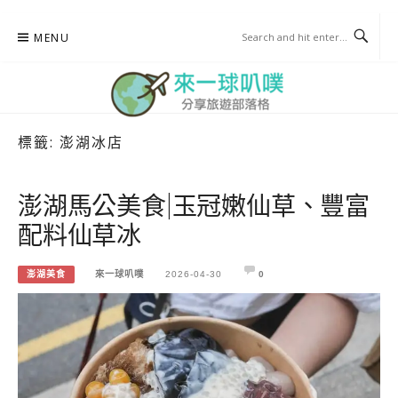
Skip
MENU
to
content
標籤:
澎湖冰店
來一球叭噗
分享日本自助部落格
澎湖馬公美食|玉冠嫩仙草、豐富
配料仙草冰
澎湖美食
來一球叭噗
2026-04-30
0