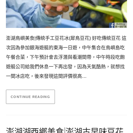
澎湖鳥嶼美食|傳統手工豆花冰(犀鳥豆花) 好吃傳統豆花 這
次因為參加銀海遊艇的東海一日遊，中午集合在鳥嶼島吃
午餐合菜，下午預計會去浮潛與看潮間帶，中午時段吃飽
遊艇公司給我們休息一下再出發，因為天氣酷熱，就想找
一間冰店吃，後來發現這間評價很高…
CONTINUE READING
澎湖湖西鄉美食|澎湖古早味豆花