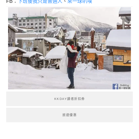
FB：
下班後我只是普通人
、
來一球叭噗
KKDAY讀者折扣券
旅遊優惠