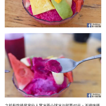
之前有吃過易家仙人掌冰兩小球冰沙就要40元，不過味道