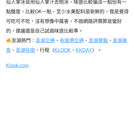
仙人掌冰是用仙人掌汁去刨冰，味道比較偏淡一點但有一
點酸度，比較OK一點，至少水果配料是新鮮的，我是覺得
可吃可不吃，沒有想像中厲害，不過網路評價算是蠻好
的，建議還是自己試過味道比較準。
澎湖熱門：
澎湖交通
、
布袋港交通
、
澎湖景點
、
澎湖美
食
、
澎湖住宿
、行程（
KLOOK
、
KKDAY
）。
Klook.com