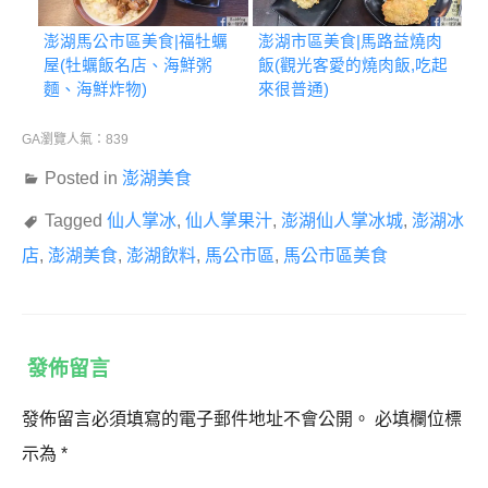
澎湖馬公市區美食|福牡蠣
澎湖市區美食|馬路益燒肉
屋(牡蠣飯名店、海鮮粥
飯(觀光客愛的燒肉飯,吃起
麵、海鮮炸物)
來很普通)
GA瀏覽人氣：839
Posted in
澎湖美食
Tagged
仙人掌冰
,
仙人掌果汁
,
澎湖仙人掌冰城
,
澎湖冰
店
,
澎湖美食
,
澎湖飲料
,
馬公市區
,
馬公市區美食
發佈留言
發佈留言必須填寫的電子郵件地址不會公開。
必填欄位標
示為
*