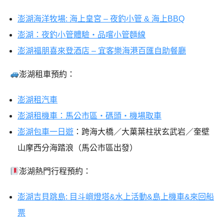
澎湖海洋牧場: 海上皇宮 – 夜釣小管 & 海上BBQ
澎湖：夜釣小管體驗・品嚐小管麵線
澎湖福朋喜來登酒店 – 宜客樂海港百匯自助餐廳
澎湖租車預約：
澎湖租汽車
澎湖租機車：馬公市區・碼頭・機場取車
澎湖包車一日遊
：跨海大橋／大菓葉柱狀玄武岩／奎壁
山摩西分海踏浪（馬公市區出發）
澎湖熱門行程預約：
澎湖吉貝跳島: 目斗嶼燈塔&水上活動&島上機車&來回船
票