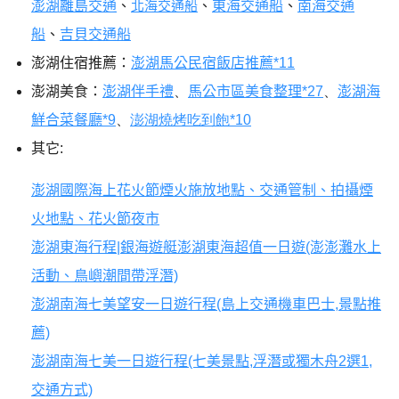
澎湖離島交通
、
北海交通船
、
東海交通船
、
南海交通
船
、
吉貝交通船
澎湖住宿推薦：
澎湖馬公民宿飯店推薦*11
澎湖美食：
澎湖伴手禮
、
馬公市區美食整理*27
、
澎湖海
鮮合菜餐廳*9
、
澎湖燒烤吃到飽*10
其它:
澎湖國際海上花火節煙火施放地點、交通管制、拍攝煙
火地點、花火節夜市
澎湖東海行程|銀海遊艇澎湖東海超值一日遊(澎澎灘水上
活動、鳥嶼潮間帶浮潛)
澎湖南海七美望安一日遊行程(島上交通機車巴士,景點推
薦)
澎湖南海七美一日遊行程(七美景點,浮潛或獨木舟2選1,
交通方式)