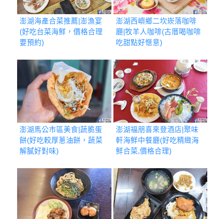
澎湖海產合菜推薦|澎漁宴
澎湖西嶼鄉二坎崁落咖啡
(好吃台菜海鮮，價格合理
廳|牧羊人咖啡(古厝喝咖啡
要預約)
吃甜點好愜意)
澎湖馬公市區美食|蔬脆蛋
澎湖福朋喜來登酒店|聚味
餅(好吃較厚蔥油餅，蔬菜
軒海鮮中餐廳(好吃精緻海
解膩好對味)
鮮合菜,價格合理)