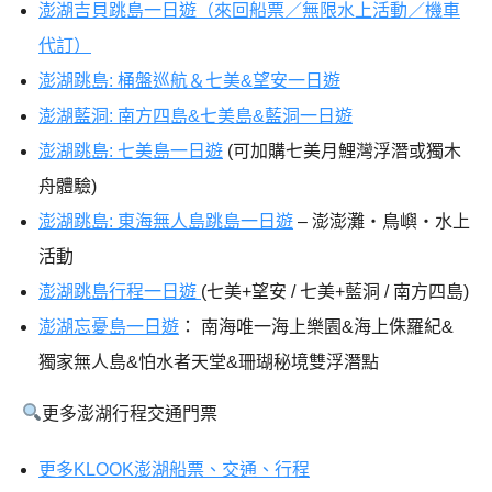
澎湖吉貝跳島一日遊（來回船票／無限水上活動／機車
代訂）
澎湖跳島: 桶盤巡航＆七美&望安一日遊
澎湖藍洞: 南方四島&七美島&藍洞一日遊
澎湖跳島: 七美島一日遊
(可加購七美月鯉灣浮潛或獨木
舟體驗)
澎湖跳島: 東海無人島跳島一日遊
– 澎澎灘・鳥嶼・水上
活動
澎湖跳島行程一日遊
(七美+望安 / 七美+藍洞 / 南方四島)
澎湖忘憂島一日遊
： 南海唯一海上樂園&海上侏羅紀&
獨家無人島&怕水者天堂&珊瑚秘境雙浮潛點
更多澎湖行程交通門票
更多KLOOK澎湖船票、交通、行程