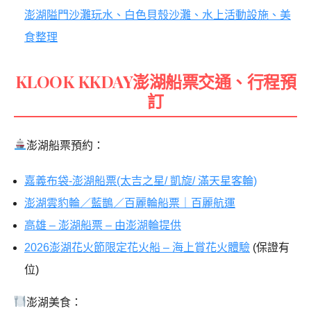
澎湖隘門沙灘玩水、白色貝殼沙灘、水上活動設施、美
食整理
KLOOK KKDAY澎湖船票交通、行程預
訂
澎湖船票預約：
嘉義布袋-澎湖船票(太吉之星/ 凱旋/ 滿天星客輪)
澎湖雲豹輪／藍鵲／百麗輪船票｜百麗航運
高雄 – 澎湖船票 – 由澎湖輪提供
2026澎湖花火節限定花火船 – 海上賞花火體驗
(保證有
位)
澎湖美食：