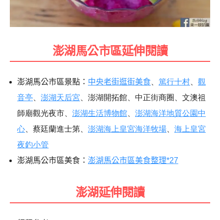
澎湖馬公市區延伸閱讀
澎湖馬公市區景點：
中央老街逛街美食
、
篤行十村
、
觀
音亭
、
澎湖天后宮
、澎湖開拓館、中正街商圈、文澳祖
師廟觀光夜市、
澎湖生活博物館
、
澎湖海洋地質公園中
心
、蔡廷蘭進士第、
澎湖海上皇宮海洋牧場
、
海上皇宮
夜釣小管
澎湖馬公市區美食：
澎湖馬公市區美食整理*27
澎湖延伸閱讀