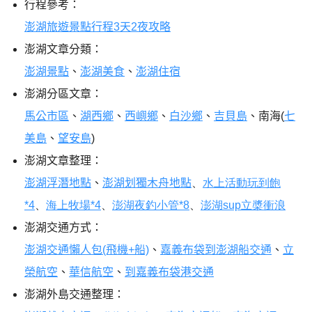
行程參考：
澎湖旅遊景點行程3天2夜攻略
澎湖文章分類：
澎湖景點
、
澎湖美食
、
澎湖住宿
澎湖分區文章：
馬公市區
、
湖西鄉
、
西嶼鄉
、
白沙鄉
、
吉貝島
、南海(
七
美島
、
望安島
)
澎湖文章整理：
澎湖浮潛地點
、
澎湖划獨木舟地點
、
水上活動玩到飽
*4
、
海上牧場*4
、
澎湖夜釣小管*8
、
澎湖sup立槳衝浪
澎湖交通方式：
澎湖交通懶人包(飛機+船)
、
嘉義布袋到澎湖船交通
、
立
榮航空
、
華信航空
、
到嘉義布袋港交通
澎湖外島交通整理：