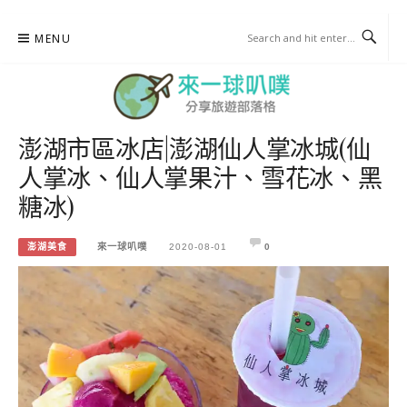
Skip
MENU
to
content
澎湖市區冰店|澎湖仙人掌冰城(仙
來一球叭噗
人掌冰、仙人掌果汁、雪花冰、黑
分享日本自助部落格
糖冰)
澎湖美食
來一球叭噗
2020-08-01
0