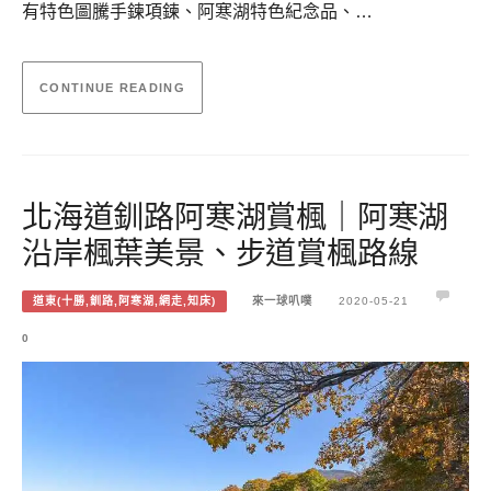
有特色圖騰手鍊項鍊、阿寒湖特色紀念品、…
CONTINUE READING
北海道釧路阿寒湖賞楓｜阿寒湖
沿岸楓葉美景、步道賞楓路線
道東(十勝,釧路,阿寒湖,網走,知床)
來一球叭噗
2020-05-21
0