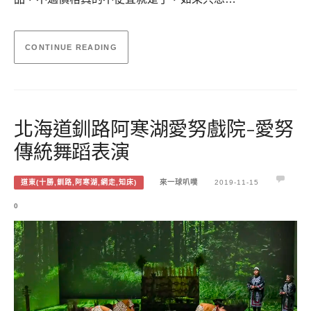
CONTINUE READING
北海道釧路阿寒湖愛努戲院-愛努
傳統舞蹈表演
道東(十勝,釧路,阿寒湖,網走,知床)
來一球叭噗
2019-11-15
0