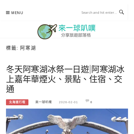
Skip
MENU
to
content
標籤:
阿寒湖
來一球叭噗
分享日本自助部落格
冬天阿寒湖冰祭一日遊|阿寒湖冰
上嘉年華煙火、景點、住宿、交
通
北海道行程
來一球叭噗
2026-02-01
0