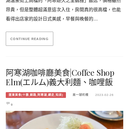
湖溫泉街上高檔的「阿寒遊久之里鶴雅」飯店，價格雖然
昂貴，但是整體超滿意這次入住，房間真的很高檔，也能
看得出店家的設計日式美感，早餐與晚餐的…
CONTINUE READING
阿寒湖咖啡廳美食|Coffee Shop
Elm(エルム)義大利麵、咖哩飯
道東美食(十勝,釧路,阿寒湖,網走,知床)
來一球叭噗
2023-02-26
0