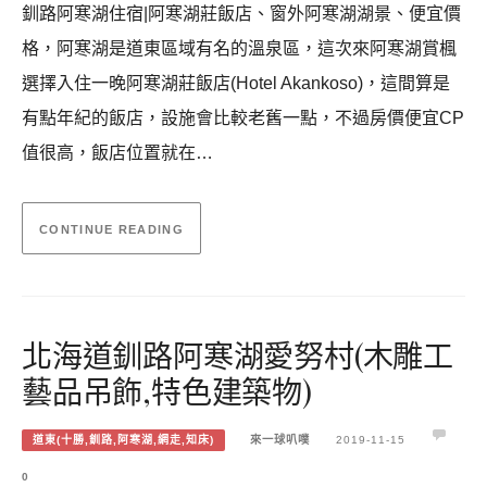
釧路阿寒湖住宿|阿寒湖莊飯店、窗外阿寒湖湖景、便宜價
格，阿寒湖是道東區域有名的溫泉區，這次來阿寒湖賞楓
選擇入住一晚阿寒湖莊飯店(Hotel Akankoso)，這間算是
有點年紀的飯店，設施會比較老舊一點，不過房價便宜CP
值很高，飯店位置就在…
CONTINUE READING
北海道釧路阿寒湖愛努村(木雕工
藝品吊飾,特色建築物)
道東(十勝,釧路,阿寒湖,網走,知床)
來一球叭噗
2019-11-15
0