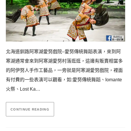
北海道釧路阿寒湖愛努戲院–愛努傳統舞蹈表演，來到阿
寒湖通常會來到阿寒湖愛努村落逛逛，這邊有販賣相當多
的阿伊努人手作工藝品，一旁就是阿寒湖愛努戲院，裡面
有付費的一些表演可以觀看，如:愛努傳統舞蹈、Iomante
火祭、Lost Ka…
CONTINUE READING