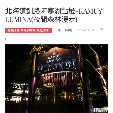
北海道釧路阿寒湖點燈-KAMUY
LUMINA(夜間森林漫步)
道東(十勝,釧路,阿寒湖,網走,知床)
來一球叭噗
2019-11-15
0