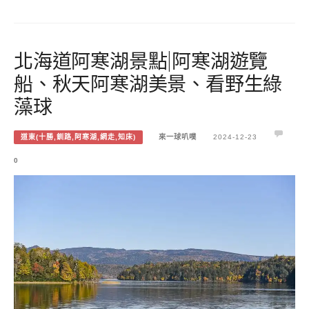
北海道阿寒湖景點|阿寒湖遊覽
船、秋天阿寒湖美景、看野生綠
藻球
道東(十勝,釧路,阿寒湖,網走,知床)
來一球叭噗
2024-12-23
0