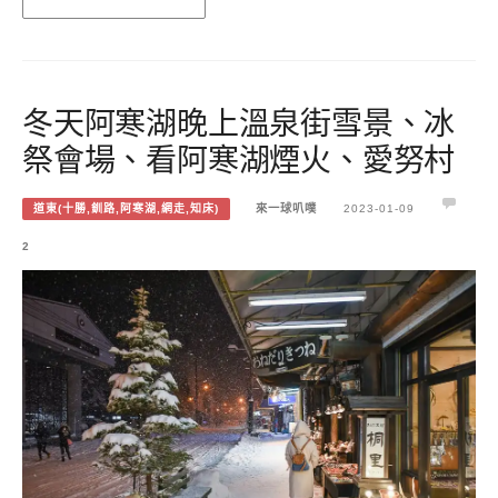
冬天阿寒湖晚上溫泉街雪景、冰
祭會場、看阿寒湖煙火、愛努村
道東(十勝,釧路,阿寒湖,網走,知床)
來一球叭噗
2023-01-09
2