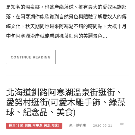
是知名的溫泉鄉，也盛產綠藻球、擁有最大的愛奴民族部
落，在阿寒湖你能欣賞到自然景色與體驗了解愛奴人的傳
統文化，秋天期間也是來阿寒湖不錯的時間點，大概十月
中旬阿寒湖沿岸就能看到楓葉紅葉的美麗景色…
CONTINUE READING
北海道釧路阿寒湖溫泉街逛街、
愛努村逛街(可愛木雕手飾、綠藻
球、紀念品、美食)
道東(十勝,釧路,阿寒湖,網走,知床)
來一球叭噗
2020-05-21