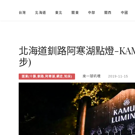
Skip
台灣
北海道
東北
關東
中部
關西
中國
to
content
北海道釧路阿寒湖點燈-KAMU
來一球叭噗
分享日本自助部落格
步)
來一球叭噗
2019-11-15
道東(十勝,釧路,阿寒湖,網走,知床)