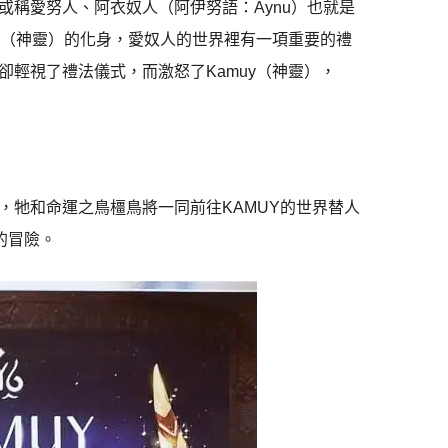
稱愛努人、阿衣奴人（阿伊努語：Aynu）也就是
y（神靈）的化身，愛奴人的世界裡有一項重要的禮
輕視了禮法儀式，而激怒了Kamuy（神靈），
，牠和命運之鳥橿鳥將一同前往KAMUY的世界替人
的冒險。