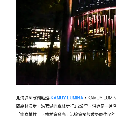
北海道阿寒湖點燈-
KAMUY LUMINA
，KAMUY LU
間森林漫步，沿著湖畔森林步行1.2公里，沿途是一
「節奏權杖」，權杖會發光，沿途會撥放愛努原住民的