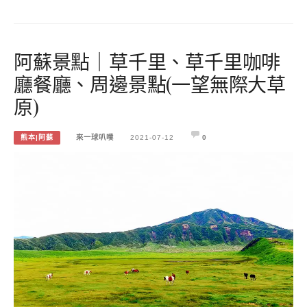
阿蘇景點｜草千里、草千里咖啡
廳餐廳、周邊景點(一望無際大草
原)
熊本|阿蘇
來一球叭噗
2021-07-12
0