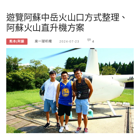
遊覽阿蘇中岳火山口方式整理、
阿蘇火山直升機方案
熊本|阿蘇
來一球叭噗
2024-07-23
4