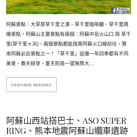
阿蘇景點｜大草原草千里之濱、草千里咖啡廳、草千里周
邊景點，阿蘇山主要景點有兩個：阿蘇中岳火山口 與 草千
里(草千里ヶ浜)，兩個景點都能搭乘阿蘇火口線前往，算
來阿蘇必訪景點之一！「草千里」這邊一年四季都有不同
美景，春天綠芽，夏天則是一望無際大…
CONTINUE READING
阿蘇山西站搭巴士、ASO SUPER
RING、熊本地震阿蘇山纜車遺跡