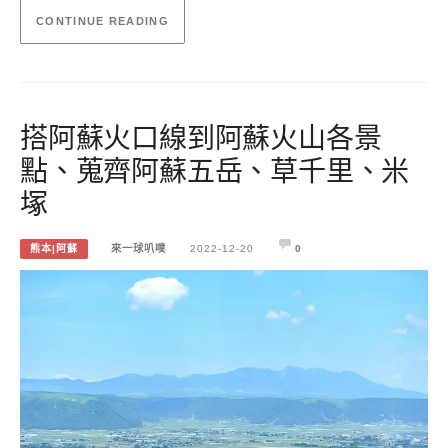
CONTINUE READING
搭阿蘇火口線到阿蘇火山各景
點、蒐齊阿蘇五岳、草千里、米
塚
熊本|阿蘇
來一球叭噗
2022-12-20
0