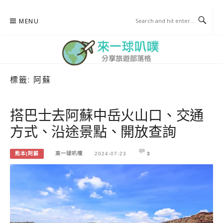
Skip
MENU
to
content
標籤:
阿蘇
來一球叭噗
分享日本自助部落格
搭巴士去阿蘇中岳火山口、交通
方式、沿途景點、開放查詢
熊本|阿蘇
來一球叭噗
2024-07-23
3