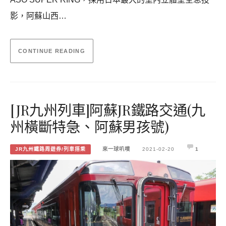
影，阿蘇山西…
CONTINUE READING
[JR九州列車]阿蘇JR鐵路交通(九
州橫斷特急、阿蘇男孩號)
JR九州鐵路周遊券/列車搭乘
來一球叭噗
2021-02-20
1