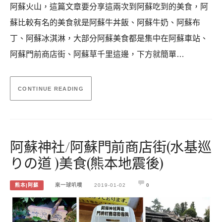
阿蘇火山，這篇文章要分享這兩次到阿蘇吃到的美食，阿
蘇比較有名的美食就是阿蘇牛丼飯、阿蘇牛奶、阿蘇布
丁、阿蘇冰淇淋，大部分阿蘇美食都是集中在阿蘇車站、
阿蘇門前商店街、阿蘇草千里這邊，下方就簡單…
CONTINUE READING
阿蘇神社/阿蘇門前商店街(水基巡
りの道 )美食(熊本地震後)
熊本|阿蘇
來一球叭噗
2019-01-02
0