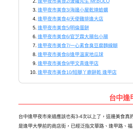
逢甲夜市美食2/菠羅先生 Mr.BOLO
逢甲夜市美食3/海邊小屋乾燒蛤蠣
逢甲夜市美食4/天使雞排逢大店
逢甲夜市美食5/明倫蛋餅
逢甲夜市美食6/官芝霖大腸包小腸
逢甲夜市美食7/一心素食臭豆腐麵線糊
逢甲夜市美食8/逢甲溫家地瓜球
逢甲夜市美食9/甲文青逢甲店
逢甲夜市美食10/短腿丫鹿餅乾 逢甲店
台中逢
台中逢甲夜市來過應該也有3-4次以上了，這邊美食
是逢甲大學前的商店街，已經泛指文華路、逢甲路、福