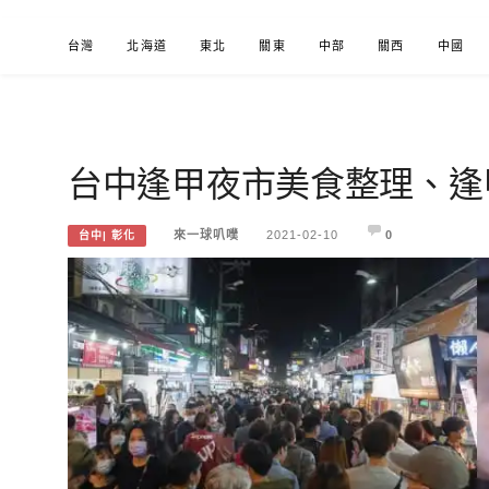
Skip
台灣
北海道
東北
關東
中部
關西
中國
to
content
台中逢甲夜市美食整理、逢
來一球叭噗
分享日本自助部落格
來一球叭噗
2021-02-10
0
台中| 彰化