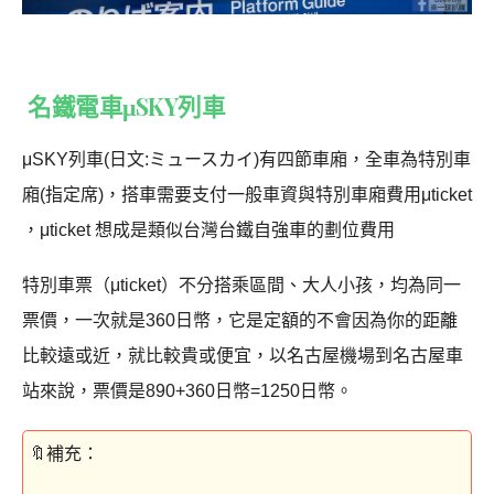
名鐵電車μSKY列車
μSKY列車(日文:ミュースカイ)有四節車廂，全車為特別車
廂(指定席)，搭車需要支付一般車資與特別車廂費用μticket
，μticket 想成是類似台灣台鐵自強車的劃位費用
特別車票（μticket）不分搭乘區間、大人小孩，均為同一
票價，一次就是360日幣，它是定額的不會因為你的距離
比較遠或近，就比較貴或便宜，以名古屋機場到名古屋車
站來說，票價是890+360日幣=1250日幣。