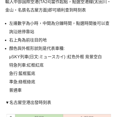
輸入中部国際空港(TA24)當作起點，點選空港線(太田川・
金山・名鉄名古屋方面)即可順利查到時刻表
左邊數字為小時，中間為分鐘時間，點選時間後可以查
詢沿途停靠站
右上角為前往目的地
顏色與外框形狀則是代表車種:
μSKY列車(日文:ミュースカイ) :紅色外框 背景空白
特急列車:紅框紅底
急行:藍框藍底
準急:綠框綠底
普通車
▼名古屋空港出發時刻表