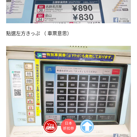
點選左方きっぷ （ 車票意思）