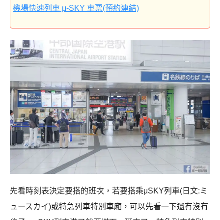
機場快速列車 μ-SKY 車票(預約連結)
先看時刻表決定要搭的班次，若要搭乘μSKY列車(日文:ミ
ュースカイ)或特急列車特別車廂，可以先看一下還有沒有