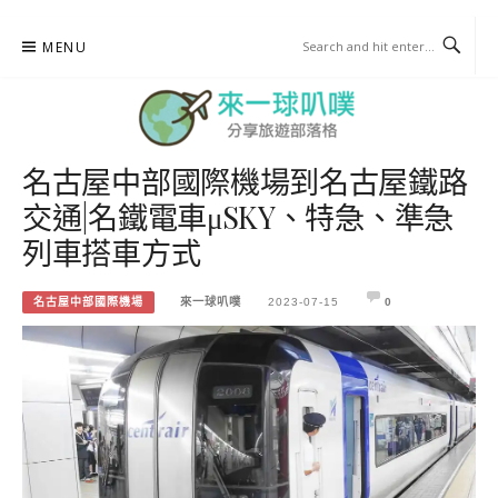
Skip
MENU
to
content
名古屋中部國際機場到名古屋鐵路
來一球叭噗
交通|名鐵電車μSKY、特急、準急
分享日本自助部落格
列車搭車方式
名古屋中部國際機場
來一球叭噗
2023-07-15
0