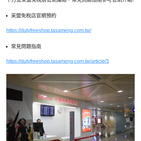
采盟免稅店官網預約
https://dutyfreeshop.tasameng.com.tw/
常見問題指南
https://dutyfreeshop.tasameng.com.tw/article/3