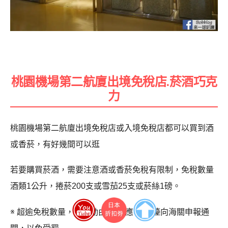
桃園機場第二航廈出境免稅店.菸酒巧克
力
桃園機場第二航廈出境免稅店或入境免稅店都可以買到酒
或香菸，有好幾間可以逛
若要購買菸酒，需要注意酒或香菸免稅有限制，免稅數量
酒類1公升，捲菸200支或雪茄25支或菸絲1磅。
※ 超逾免稅數量，請主動由紅線(應申報)檯向海關申報通