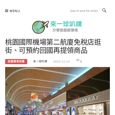
Skip
MENU
to
content
桃園國際機場第二航廈免稅店逛
來一球叭噗
街、可預約回國再提領商品
分享日本自助部落格
桃園機場相關
來一球叭噗
2022-12-13
0