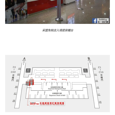
采盟免稅店入境提貨櫃台