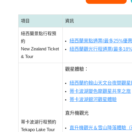
項目
資訊
紐西蘭景點行程預
紐西蘭景點通票(最多25%優惠
約
New Zealand Ticket
紐西蘭觀光行程通票(最多18%
& Tour
觀星體驗：
紐西蘭約翰山天文台夜間觀星
蒂卡波湖變色龍觀星共享之旅
蒂卡波湖銀河觀星體驗
直升機觀光
蒂卡波湖行程預約
直升機觀光＆雪山降落體驗（
Tekapo Lake Tour