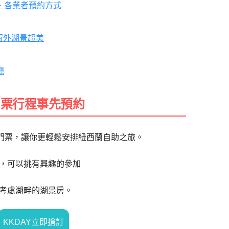
銀河、各業者預約方式
rk窗外湖景超美
廳
門票行程事先預約
門票，讓你更輕鬆安排紐西蘭自助之旅。
，可以挑有興趣的參加
考慮湖畔的湖景房。
KKDAY立即搶訂