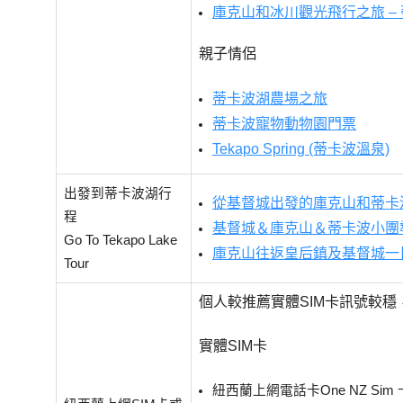
庫克山和冰川觀光飛行之旅 –
親子情侶
蒂卡波湖農場之旅
蒂卡波寵物動物園門票
Tekapo Spring (蒂卡波溫泉)
出發到蒂卡波湖行
從基督城出發的庫克山和蒂卡
程
基督城＆庫克山＆蒂卡波小團
Go To Tekapo Lake
庫克山往返皇后鎮及基督城一
Tour
個人較推薦實體SIM卡訊號較穩
實體SIM卡
紐西蘭上網電話卡One NZ Sim