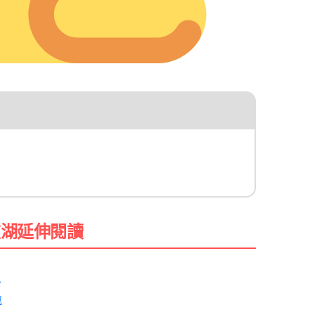
波湖延伸閱讀
理
地