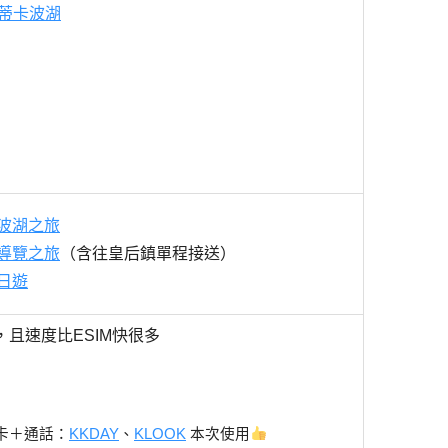
 蒂卡波湖
波湖之旅
導覽之旅
（含往皇后鎮單程接送）
日遊
，且速度比ESIM快很多
 卡＋通話：
KKDAY
、
KLOOK
本次使用