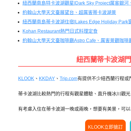
紐西蘭南島特卡波湖觀星|Dark Sky Project厲害
約翰山大學天文臺展望台、超厲害蒂卡波湖景
紐西蘭南島蒂卡波湖住宿|Lakes Edge Holiday Pa
Kohan Restaurant熱門日式料理定食
約翰山大學天文臺咖啡廳Astro Cafe、厲害景觀咖啡
紐西蘭蒂卡波湖
KLOOK
、
KKDAY
、
Trip.com
有提供不少紐西蘭行程或
蒂卡波湖比較熱門的行程有觀星體驗、直升機冰川觀光
有考慮入住在蒂卡波湖一晚或兩晚，想要有美景，可以
KLOOK立即搶訂