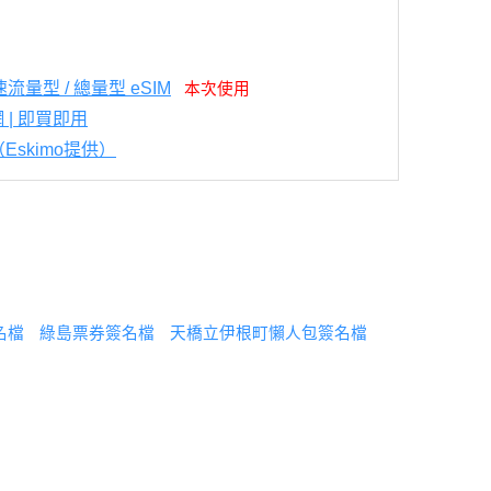
量型 / 總量型 eSIM
本次使用
網 | 即買即用
（Eskimo提供）
名檔
綠島票券簽名檔
天橋立伊根町懶人包簽名檔