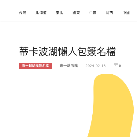
Skip
台灣
北海道
東北
關東
中部
關西
中國
to
content
蒂卡波湖懶人包簽名檔
來一球叭噗
分享日本自助部落格
來一球叭噗
2024-02-18
0
來一球叭噗簽名檔