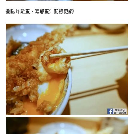
劃破炸雞蛋，濃郁蛋汁配飯更讚!