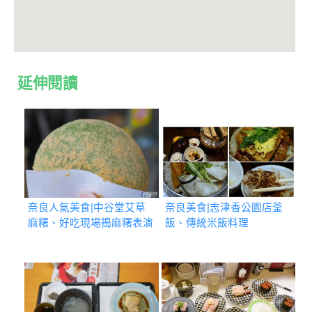
延伸閱讀
奈良人氣美食|中谷堂艾草
奈良美食|志津香公園店釜
麻糬、好吃現場搗麻糬表演
飯、傳統米飯料理