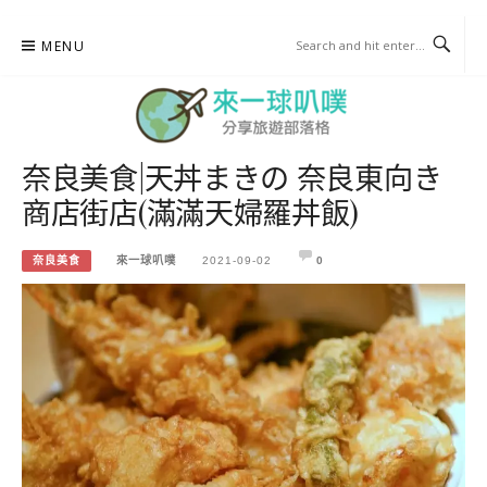
Skip
MENU
to
content
奈良美食|天丼まきの 奈良東向き
來一球叭噗
商店街店(滿滿天婦羅丼飯)
分享日本自助部落格
奈良美食
來一球叭噗
2021-09-02
0