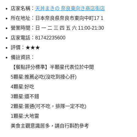
店家名稱：
天丼まきの 奈良東向き商店街店
所在地址：日本奈良県奈良市東向中町17 1
營業時間：日 一 二 三 四 五 六 11:00-21:30
店家電話：81742235600
評價：★★★
備註資訊：
【餐點評分標準】半顆星代表位於中間
5顆星:推薦必吃(沒吃到捶心肝)
4顆星:好吃
3顆星:還不錯
2顆星:普通(可不吃，排隊一定不吃)
1顆星:大地雷
美食主觀意識居多，請自行斟酌參考