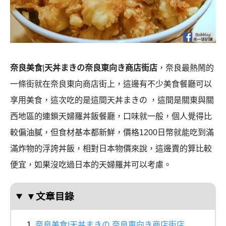
奈良美食
|
天丼まきの奈良東向き商店街店
，奈良最熱鬧的
一條街就在奈良東向商店街上，這邊有不少美食餐廳可以
享用美食，這次吃的是這間天丼まきの ，這間是關東與關
西地區的連鎖天婦羅丼飯餐廳，口味就一般，個人覺得比
較偏油膩，但食材基本都新鮮，價格1200日幣就能吃到滿
滿炸物的浮誇丼飯，相對日本物價來說，這邊賣的算比較
便宜，如果沒吃過日本的天婦羅丼可以考慮。
▼文章目錄
奈良美食|天丼まきの 奈良東向き商店街店