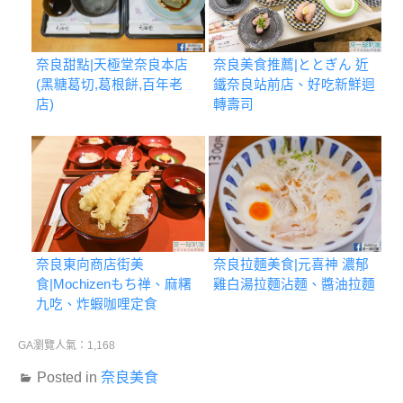
奈良甜點|天極堂奈良本店
奈良美食推薦|ととぎん 近
(黑糖葛切,葛根餅,百年老
鐵奈良站前店、好吃新鮮迴
店)
轉壽司
奈良東向商店街美
奈良拉麵美食|元喜神 濃郁
食|Mochizenもち禅、麻糬
雞白湯拉麵沾麵、醬油拉麵
九吃、炸蝦咖哩定食
GA瀏覽人氣：1,168
Posted in
奈良美食