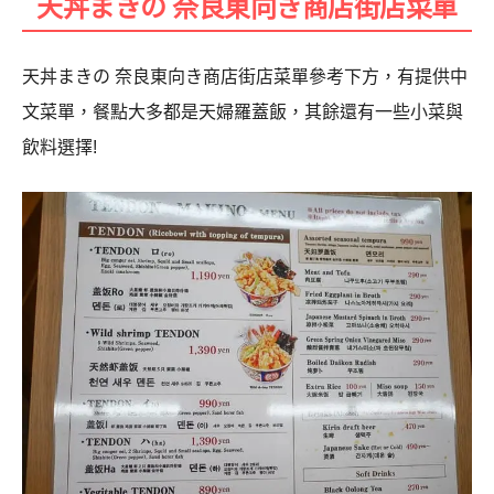
天丼まきの 奈良東向き商店街店菜單
天丼まきの 奈良東向き商店街店菜單參考下方，有提供中
文菜單，餐點大多都是天婦羅蓋飯，其餘還有一些小菜與
飲料選擇!