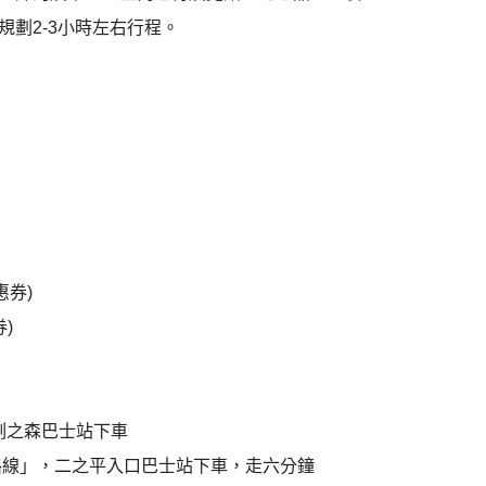
劃2-3小時左右行程。
惠券)
)
刻之森巴士站下車
路線」，二之平入口巴士站下車，走六分鐘