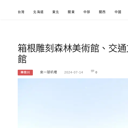
Skip
台灣
北海道
東北
關東
中部
關西
中國
to
content
箱根雕刻森林美術館、交通
來一球叭噗
分享日本自助部落格
館
來一球叭噗
2024-07-14
0
神奈川