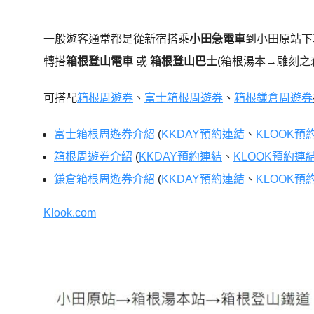
一般遊客通常都是從新宿搭乘
小田急電車
到小田原站下
轉搭
箱根登山電車
或
箱根
登山巴士
(箱根湯本→雕刻之
可搭配
箱根周遊券
、
富士箱根周遊券
、
箱根鎌倉周遊券
富士箱根周遊券介紹
(
KKDAY預約連結
、
KLOOK預
箱根周遊券介紹
(
KKDAY預約連結
、
KLOOK預約連
鎌倉箱根周遊券介紹
(
KKDAY預約連結
、
KLOOK預
Klook.com