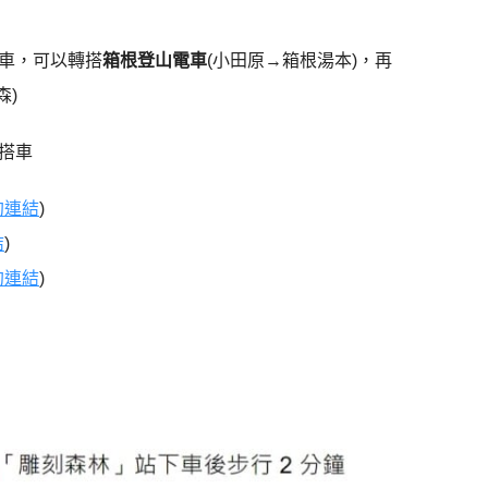
車，可以轉搭
箱根登山電車
(小田原→箱根湯本)，再
森)
搭車
約連結
)
結
)
約連結
)