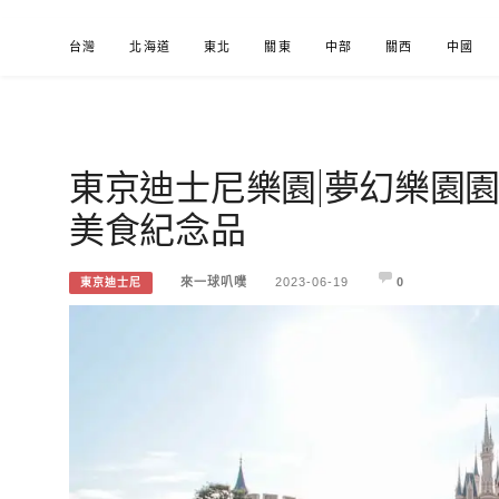
Skip
台灣
北海道
東北
關東
中部
關西
中國
to
content
東京迪士尼樂園|夢幻樂園
來一球叭噗
分享日本自助部落格
美食紀念品
來一球叭噗
2023-06-19
0
東京迪士尼