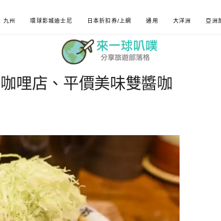
九州
環球影城迪士尼
日本折扣券/上網
通用
大洋洲
亞洲
度咖哩店、平價美味雙醬咖