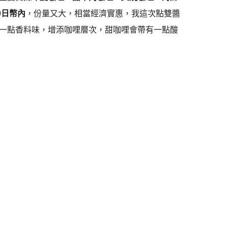
00日幣內
，份量又大，相當經濟實惠，我這次點雙醬
一點香料味，增添咖哩層次，甜咖哩會帶有一點酸