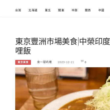
Skip
台灣
北海道
東北
關東
中部
關西
中國
to
content
東京豐洲市場美食|中榮印
來一球叭噗
分享日本自助部落格
哩飯
來一球叭噗
2023-12-11
0
東京美食