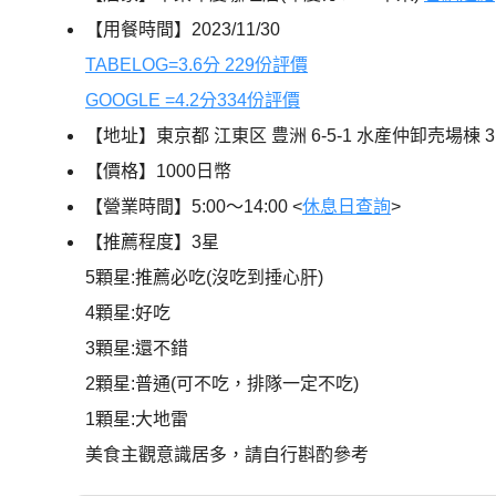
【用餐時間】2023/11/30
TABELOG=3.6分 229份評價
GOOGLE =4.2分334份評價
【地址】東京都 江東区 豊洲 6-5-1 水産仲卸売場棟 
【價格】1000日幣
【營業時間】5:00～14:00 <
休息日查詢
>
【推薦程度】3星
5顆星:推薦必吃(沒吃到捶心肝)
4顆星:好吃
3顆星:還不錯
2顆星:普通(可不吃，排隊一定不吃)
1顆星:大地雷
美食主觀意識居多，請自行斟酌參考