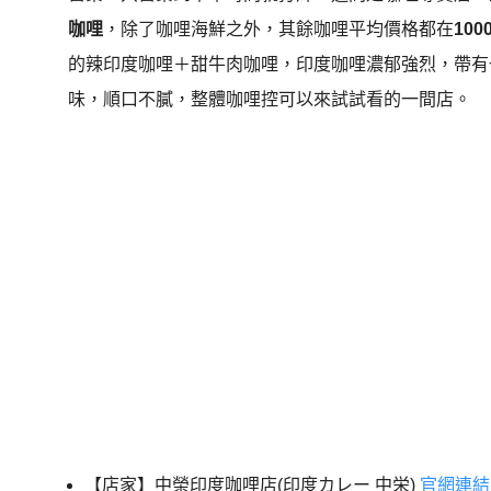
咖哩
，除了咖哩海鮮之外，其餘咖哩平均價格都在
10
的辣印度咖哩＋甜牛肉咖哩，印度咖哩濃郁強烈，帶有
味，順口不膩，整體咖哩控可以來試試看的一間店。
【店家】中榮印度咖哩店(印度カレー 中栄)
官網連結