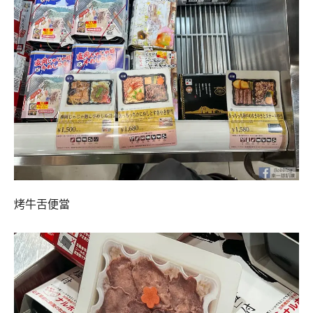
烤牛舌便當