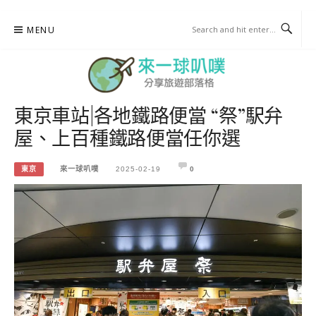
Skip
MENU
to
content
東京車站|各地鐵路便當 “祭”駅弁
來一球叭噗
屋、上百種鐵路便當任你選
分享日本自助部落格
東京
來一球叭噗
2025-02-19
0