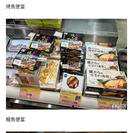
烤魚便當
鰻魚便當