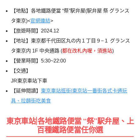
【地點】各地鐵路便當 “祭”駅弁屋(駅弁屋 祭 グランス
タ東京)<
官網連結
>
【旅遊時間】
2024.12
【地址】東京都千代田区丸の内１丁目９−１ グランス
タ東京内 1F 中央通路 (
都在改札內喔，須進站
)
【營業時間】5:30~22:00
【交通】
JR東京車站下車
【延伸閱讀】
東京車站逛街|東京站一番街各式卡通玩
具、拉麵街吃美食
東京車站|各地鐵路便當 “祭”駅弁屋、上
百種鐵路便當任你選