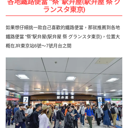
各地鐵路便當 “祭”駅弁屋(駅弁屋 祭 グ
ランスタ東京)
如果想仔細挑一款自己喜歡的鐵路便當，那就推薦到各地
鐵路便當 “祭”駅弁屋(駅弁屋 祭 グランスタ東京)，位置大
概在JR東京站6號～7號月台之間