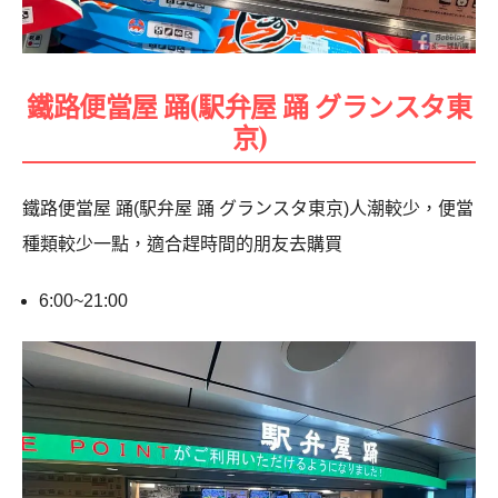
鐵路便當屋 踊(駅弁屋 踊 グランスタ東
京)
鐵路便當屋 踊(駅弁屋 踊 グランスタ東京)人潮較少，便當
種類較少一點，適合趕時間的朋友去購買
6:00~21:00