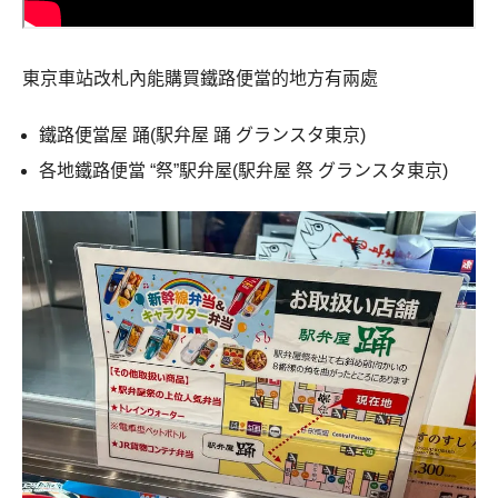
東京車站改札內能購買鐵路便當的地方有兩處
鐵路便當屋 踊(駅弁屋 踊 グランスタ東京)
各地鐵路便當 “祭”駅弁屋(駅弁屋 祭 グランスタ東京)