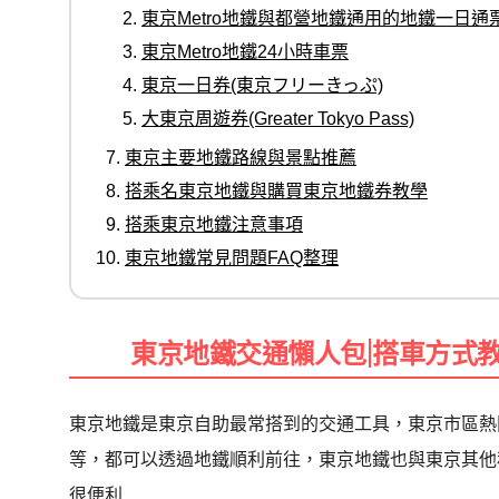
東京Metro地鐵與都營地鐵通用的地鐵一日通
東京Metro地鐵24小時車票
東京一日券(東京フリーきっぷ)
大東京周遊券(Greater Tokyo Pass)
東京主要地鐵路線與景點推薦
搭乘名東京地鐵與購買東京地鐵券教學
搭乘東京地鐵注意事項
東京地鐵常見問題FAQ整理
東京地鐵交通懶人包|搭車方式
東京地鐵是東京自助最常搭到的交通工具，東京市區熱
等，都可以透過地鐵順利前往，東京地鐵也與東京其他
很便利