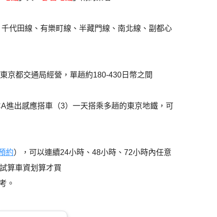
、千代田線、有樂町線、半藏門線、南北線、副都心
東京都交通局經營，單趟約180-430日幣之間
COCA進出感應搭車（3）一天搭乘多趟的東京地鐵，可
Y預約
），可以連續24小時、48小時、72小時內任意
程試算車資划算才買
考。