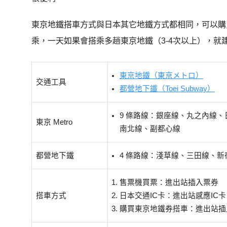
東京地鐵搭車方式與日本其它地鐵方式都相同，可以購
乘，
一天如果會搭乘多趟東京地鐵（3-4次以上），就
東京地鐵（東京メトロ）
交通工具
都營地下鐵（Toei Subway）
9 條路線：銀座線、丸之內線
東京 Metro
南北線、副都心線
都營地下鐵
4 條路線：淺草線、三田線、
售票機買票：進出站插入票券
搭車方式
日本交通IC卡：進出站感應IC
購買東京地鐵券搭車：進出站插