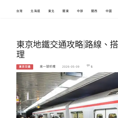
Skip
台灣
北海道
東北
關東
中部
關西
中國
to
content
東京地鐵交通攻略|路線、
來一球叭噗
分享日本自助部落格
理
來一球叭噗
2026-05-09
5
東京交通