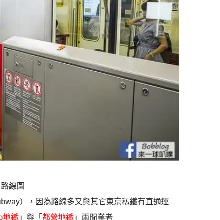
、路線圖
Subway），因為路線多又與其它東京私鐵有直通運
ro地鐵
」與「
都營地鐵
」兩間業者