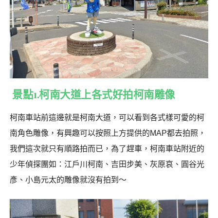
景點1.柯南大道上各式好拍柯南雕像
柯南車站前這邊就是柯南大道，可以看到各式樣可愛的柯
南角色雕像，有興趣可以按照上方提供的MAP都去拍照，
我們這次就只有順路拍而已，為了趕車，柯南車站附近的
少年偵探團如：江戶川柯南、吉田步美、灰原哀、圓谷光
彥、小島元太的雕像就沒有拍到～