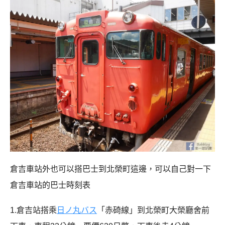
倉吉車站外也可以搭巴士到北榮町這邊，可以自己對一下
倉吉車站的巴士時刻表
1.倉吉站搭乘
日ノ丸バス
「赤碕線」到北榮町大榮廳舍前