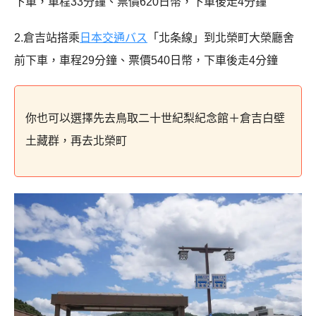
下車，車程33分鐘、票價620日幣，下車後走4分鐘
2.倉吉站搭乘
日本交通バス
「北条線」到北榮町大榮廳舍
前下車，車程29分鐘、票價540日幣，下車後走4分鐘
你也可以選擇先去鳥取二十世紀梨紀念館＋倉吉白壁
土藏群，再去北榮町