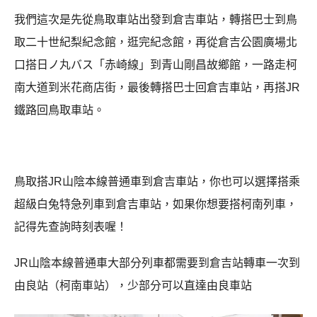
我們這次是先從鳥取車站出發到倉吉車站，轉搭巴士到鳥
取二十世紀梨紀念館，逛完紀念館，再從倉吉公園廣場北
口搭日ノ丸バス「赤崎線」到青山剛昌故鄉館，一路走柯
南大道到米花商店街，最後轉搭巴士回倉吉車站，再搭JR
鐵路回鳥取車站。
鳥取搭JR山陰本線普通車到倉吉車站，你也可以選擇搭乘
超級白兔特急列車到倉吉車站，如果你想要搭柯南列車，
記得先查詢時刻表喔！
JR山陰本線普通車大部分列車都需要到倉吉站轉車一次到
由良站（柯南車站），少部分可以直達由良車站