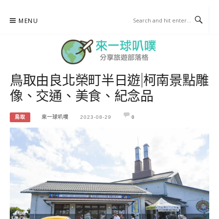
Skip
MENU
to
content
鳥取由良北榮町半日遊|柯南景點雕
來一球叭噗
像、交通、美食、紀念品
分享日本自助部落格
鳥取
來一球叭噗
2023-08-29
0