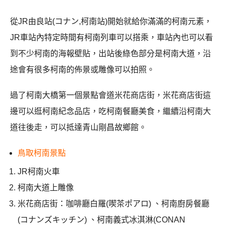
從JR由良站(コナン,柯南站)開始就給你滿滿的柯南元素，
JR車站內特定時間有柯南列車可以搭乘，車站內也可以看
到不少柯南的海報壁貼，出站後綠色部分是柯南大道，沿
途會有很多柯南的佈景或雕像可以拍照。
過了柯南大橋第一個景點會道米花商店街，米花商店街這
邊可以逛柯南紀念品店，吃柯南餐廳美食，繼續沿柯南大
道往後走，可以抵達青山剛昌故鄉館。
鳥取柯南景點
JR柯南火車
柯南大道上雕像
米花商店街：咖啡廳白羅(喫茶ポアロ) 、柯南廚房餐廳
(コナンズキッチン) 、柯南義式冰淇淋(CONAN