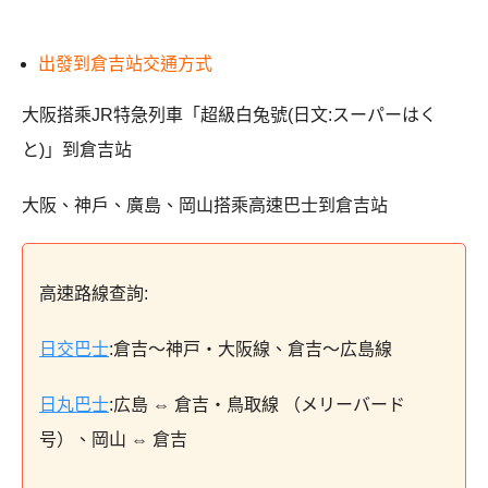
出發到倉吉站交通方式
大阪搭乘JR特急列車「超級白兔號(日文:スーパーはく
と)」到倉吉站
大阪、神戶、廣島、岡山搭乘高速巴士到倉吉站
高速路線查詢:
日交巴士
:倉吉～神戸・大阪線、倉吉～広島線
日丸巴士
:広島 ⇔ 倉吉・鳥取線 （メリーバード
号）、岡山 ⇔ 倉吉