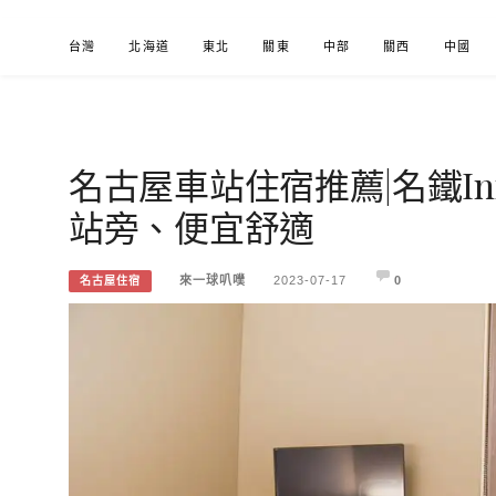
Skip
台灣
北海道
東北
關東
中部
關西
中國
to
content
名古屋車站住宿推薦|名鐵I
來一球叭噗
分享日本自助部落格
站旁、便宜舒適
來一球叭噗
2023-07-17
0
名古屋住宿