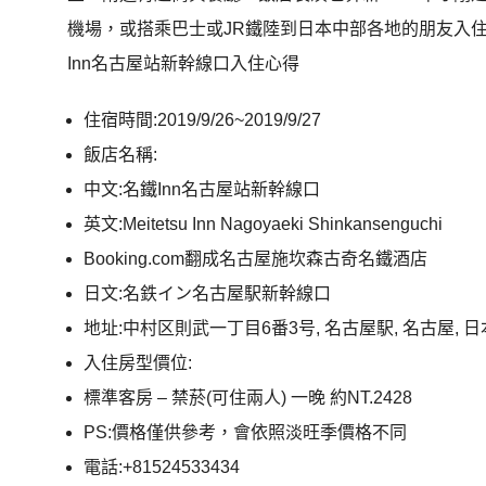
機場，或搭乘巴士或JR鐵陸到日本中部各地的朋友入
Inn名古屋站新幹線口入住心得
住宿時間:2019/9/26~2019/9/27
飯店名稱:
中文:名鐵Inn名古屋站新幹線口
英文:Meitetsu Inn Nagoyaeki Shinkansenguchi
Booking.com翻成名古屋施坎森古奇名鐵酒店
日文:名鉄イン名古屋駅新幹線口
地址:中村区則武一丁目6番3号, 名古屋駅, 名古屋, 日本 
入住房型價位:
標準客房 – 禁菸(可住兩人) 一晚 約NT.2428
PS:價格僅供參考，會依照淡旺季價格不同
電話:+81524533434