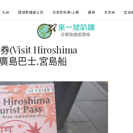
九州
環球影城迪士尼
日本折扣券/上網
通用
大洋洲
亞洲
sit Hiroshima
電車,廣島巴士,宮島船