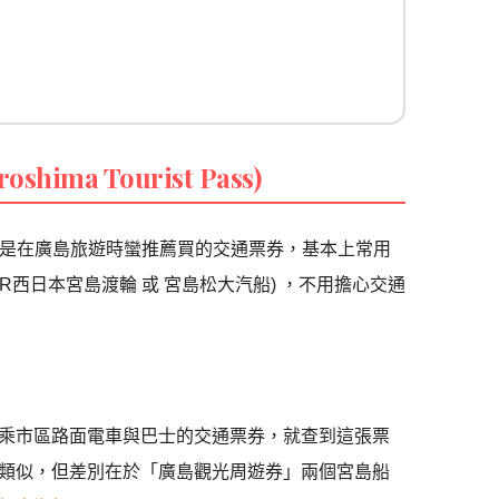
hima Tourist Pass)
t Pass)票券是在廣島旅遊時蠻推薦買的交通票券，基本上常用
R西日本宮島渡輪 或 宮島松大汽船) ，不用擔心交通
乘市區路面電車與巴士的交通票券，就查到這張票
類似，但差別在於「廣島觀光周遊券」兩個宮島船