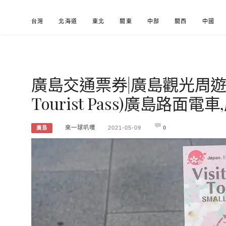
Skip
台灣
北海道
東北
關東
中部
關西
中國
to
content
廣島交通票券|廣島觀光周遊券(Vi
來一球叭噗
分享日本自助部落格
Tourist Pass)廣島路面
來一球叭噗
2021-05-09
0
廣島