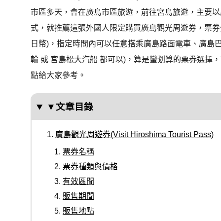
市區多天，會在廣島市區旅遊，前往宮島旅遊，主要以
式，就推薦這張外國人限定購買廣島觀光周遊券，票券分成一
日幣)，指定時間內可以任意搭乘廣島路面電車、廣島巴
輪 或 宮島松大汽船 都可以)，算是蠻划算的票券選
點給大家參考。
▼文章目錄
廣島觀光周遊券(Visit Hiroshima Tourist Pass)
票券名稱
票券種類與價格
有效區間
販售期間
販售地點