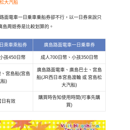
松大汽船
路面電車一日乗車乗船券卻不行，以一日券來說只
廣島周遊券是比較划算的。
日乘車乘船券
廣島路面電車一日乗車券
小孩450日幣
成人700日幣、小孩350日幣
廣島路面電車、廣島巴士、宮島
、宮島船(宮島
船(JR西日本宮島渡輪 或 宮島松
船)
大汽船)
購買時告知使用時間(可事先購
當日有效
買)