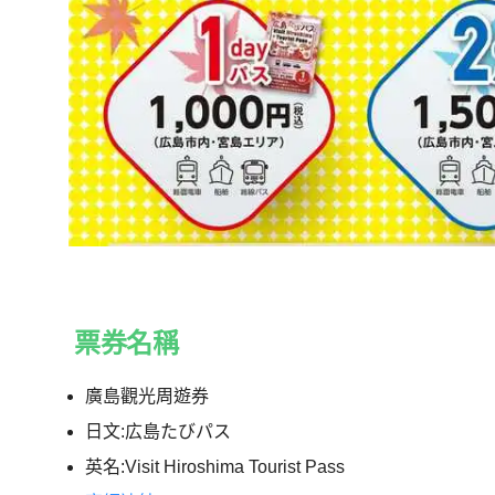
票券名稱
廣島觀光周遊券
日文:広島たびパス
英名:Visit Hiroshima Tourist Pass