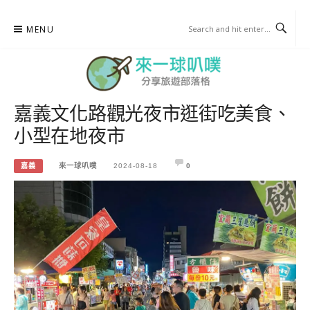
Skip
MENU
to
content
嘉義文化路觀光夜市逛街吃美食、
來一球叭噗
小型在地夜市
分享日本自助部落格
嘉義
來一球叭噗
2024-08-18
0