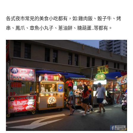
各式夜市常見的美食小吃都有，如:雞肉飯、骰子牛、烤
串、鳳爪、章魚小丸子、蔥油餅、糖葫蘆..等都有。