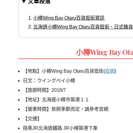
文章段落
小樽Wing Bay Otaru百貨逛街資訊
北海道小樽Wing Bay Otaru百貨逛街、日式
小樽Wing Bay 
【地點】小樽Wing Bay Otaru百貨逛街(
官網
)
日文：ウイングベイ小樽
【旅遊時間】2018/7
【地址】北海道小樽市築港１１
【營業時間】依照季節而定，請參考官網
【交通】
搭乘JR北海道鐵路 JR小樽築港下車