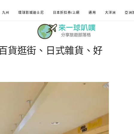
九州
環球影城迪士尼
日本折扣券/上網
通用
大洋洲
亞洲
taru百貨逛街、日式雜貨、好