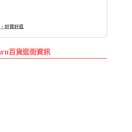
雜貨、好買好逛
Otaru百貨逛街資訊