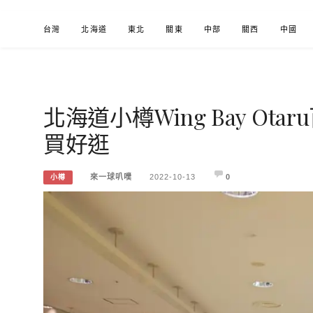
Skip
台灣
北海道
東北
關東
中部
關西
中國
to
content
北海道小樽Wing Bay O
來一球叭噗
分享日本自助部落格
買好逛
來一球叭噗
2022-10-13
0
小樽