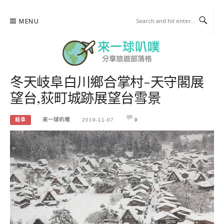
Skip
MENU
to
content
冬天岐阜白川鄉合掌村-天守閣展
來一球叭噗
望台,荻町城跡展望台雪景
分享日本自助部落格
岐阜
來一球叭噗
2019-11-07
0