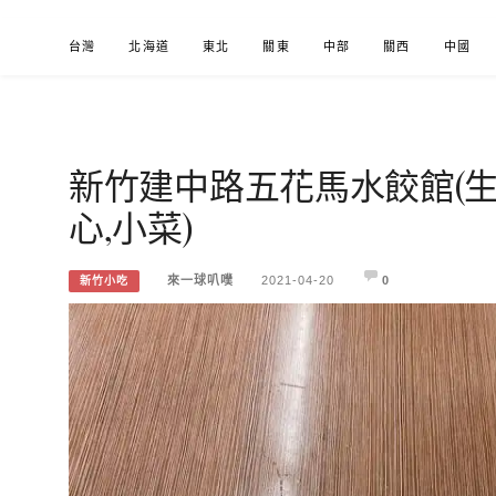
Skip
台灣
北海道
東北
關東
中部
關西
中國
to
content
新竹建中路五花馬水餃館(生
來一球叭噗
分享日本自助部落格
心,小菜)
來一球叭噗
2021-04-20
0
新竹小吃