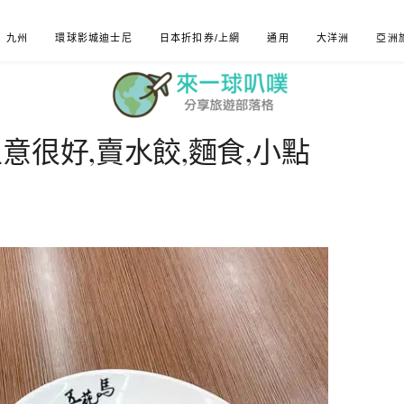
九州
環球影城迪士尼
日本折扣券/上網
通用
大洋洲
亞洲
意很好,賣水餃,麵食,小點