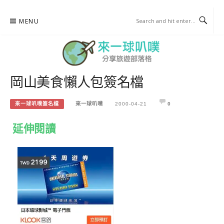
Skip
MENU
to
content
岡山美食懶人包簽名檔
來一球叭噗
分享日本自助部落格
來一球叭噗簽名檔
來一球叭噗
2000-04-21
0
延伸閱讀