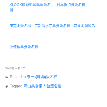
KLOOK環球影城購票簽名
日本折扣券簽名檔
檔
庫克山簽名檔
京都清水寺票券簽名檔
首爾明洞簽名
小琉球票券簽名檔
GA瀏覽人氣：20
Posted in
來一球叭噗簽名檔
Tagged
岡山美食懶人包簽名檔