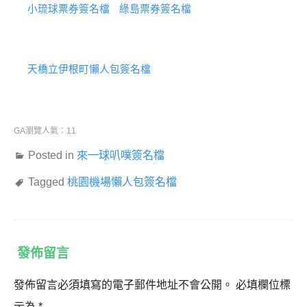
小琉球票券簽名檔
綠島票券簽名檔
天橋立伊根町懶人包簽名檔
GA瀏覽人氣：11
Posted in
來一球叭噗簽名檔
Tagged
桃園機場懶人包簽名檔
發佈留言
發佈留言必須填寫的電子郵件地址不會公開。
必填欄位標
示為
*