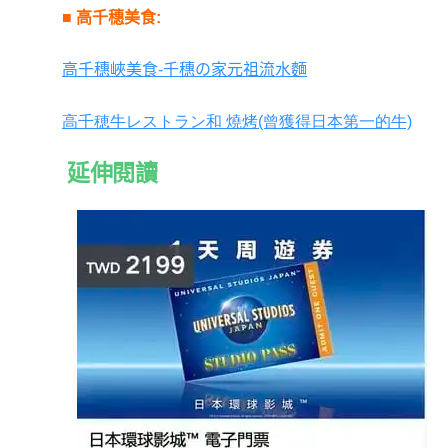
■ 高千穗美食:
高千穗峽美食-千穗の家元祖流水麵
高千穂牛レストラン和 燒烤
(曾獲得日本第一的牛)
延伸閱讀