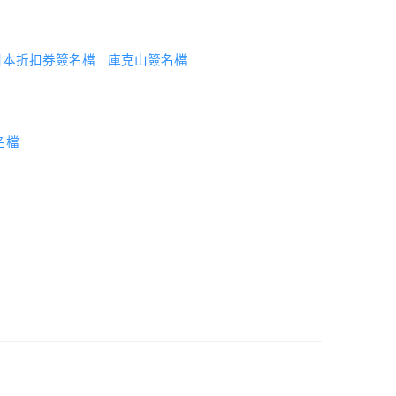
日本折扣券簽名檔
庫克山簽名檔
名檔