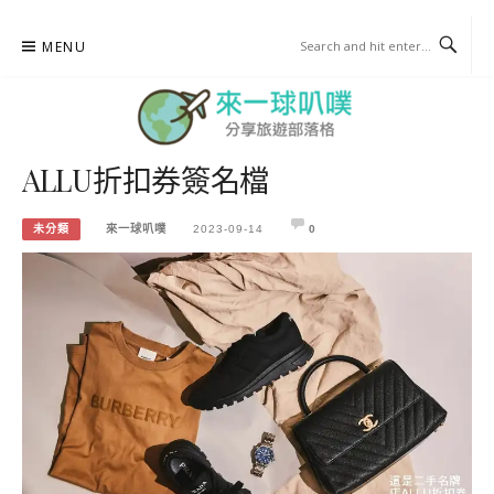
Skip
MENU
to
content
ALLU折扣券簽名檔
來一球叭噗
分享日本自助部落格
未分類
來一球叭噗
2023-09-14
0