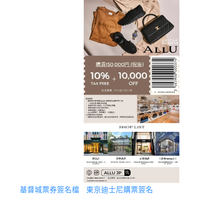
基督城票券簽名檔
東京迪士尼購票簽名