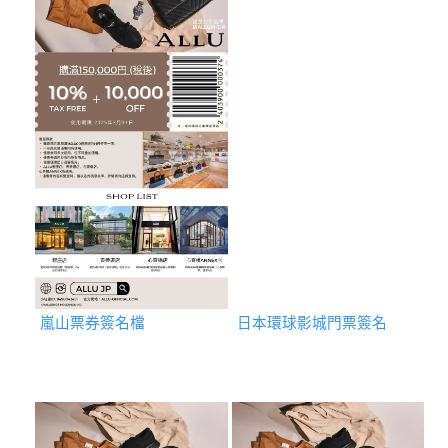
嵐山票券簽名檔
日本環球影城門票簽名