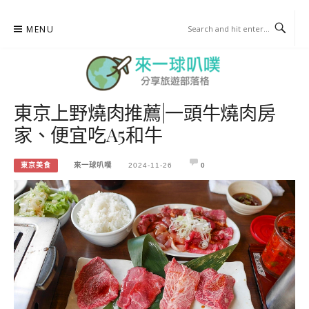
Skip
MENU
to
content
東京上野燒肉推薦|一頭牛燒肉房
來一球叭噗
家、便宜吃A5和牛
分享日本自助部落格
東京美食
來一球叭噗
2024-11-26
0