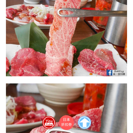
牛肉的油花均勻，不愧是A5和牛等級的肉，看起來真的超
肥美~~