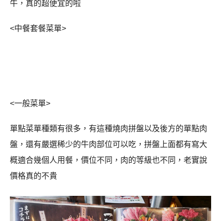
中午的套餐時段是11:00~15:00之間，總共有A/B/C/D四種
套餐，套餐方案都是白飯跟小菜吃到飽，A&B套餐看起來
是牛雞豬拼盤，牛肉不是使用國產和牛，肉品細節可以再
用google翻譯一下
建議至少要點C或D套餐以上，肉才是國產和牛，肉的口感
比較優，D套餐則是使用A5和牛，老實說C或D價差其實不
大啦，建議可以直接上D套餐，2000多日幣就能吃到A5和
牛，真的超便宜的啦
<中餐套餐菜單>