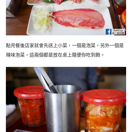
我們這次中午其實已經有先吃過了，只想嚐嚐味道，所以
就只有想點中餐的優惠套餐，沒有額外加點餐點，人多其
實單點牛肉拼盤也沒貴多少，肉的份量更多吃起來更滿
足，如果三人以上用餐，或許可以考慮點拼盤?
我們這次原本想C套餐與D套餐，C套餐則是因為太熱門，
已經賣光了，最後改點A套餐與D套餐，D套餐的A5和牛肉
真的很不錯，A套餐的肉就是一般燒肉，不太推薦點