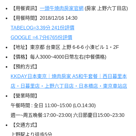
【用餐資訊】
一頭牛燒肉房家官網
(房家 上野六丁目店)
【用餐時間】2018/12/16 14:30
TABELOG=3.39分 241份評價
GOOGLE =4,7分6765份評價
【地址】東京都 台東区 上野 6-6-6 小湊ビル 1・2F
【價格】每人3000~4000日幣左右(中餐價格)
【預約方式】
KKDAY日本東京｜燒肉房家 A5和牛套餐｜西日暮里本
店・日暮里店・上野六丁目店・日本橋店・東京車站店
【營業時間】
午餐時間 : 全日 11:00~15:00 (LO.14:30)
週一~周五晚餐:17:00~23:00| 六日節慶日15:00~23:30
【
交通方式
】
上野駅より徒歩5分