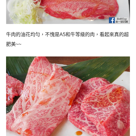
同
上面就是各部位的4種和牛，我看google翻譯有沙朗、腰
部、嚴選稀少部位，另外一個看不懂，每個部位都有兩片
肉，下面的那個拼盤是牛舌(牛タン)，燒肉其實沒什麼調
味，上面有淋上些許醬汁，個人比較喜歡這種沒有調味的
肉片