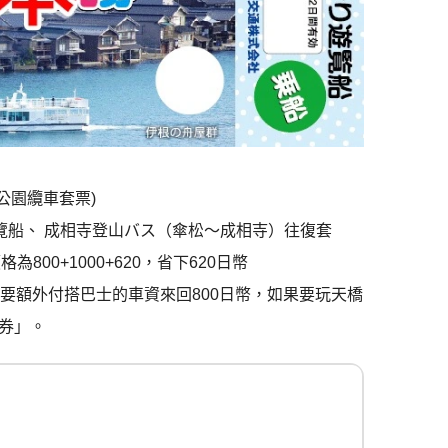
公園纜車套票)
覽船、 成相寺登山バス（傘松～成相寺）往復套
800+1000+620，省下620日幣
要額外付搭巴士的車資來回800日幣，如果要玩天橋
券」。