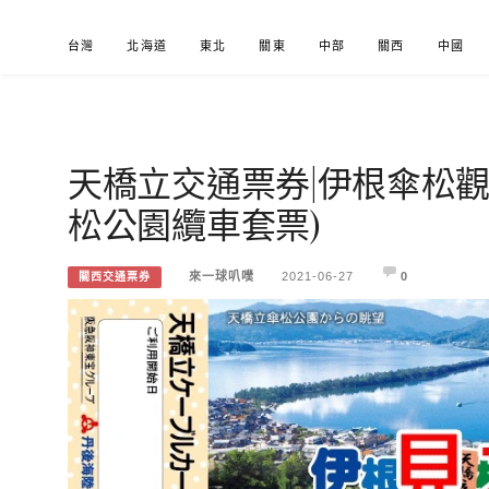
Skip
台灣
北海道
東北
關東
中部
關西
中國
to
content
天橋立交通票券|伊根傘松觀
來一球叭噗
分享日本自助部落格
松公園纜車套票)
來一球叭噗
2021-06-27
0
關西交通票券