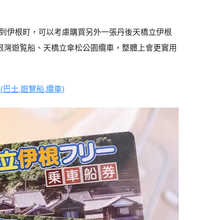
到伊根町，可以考慮購買另外一張丹後天橋立伊根
伊根灣遊覧船、天橋立傘松公園纜車，整體上會更實用
巴士,遊覽船,纜車)