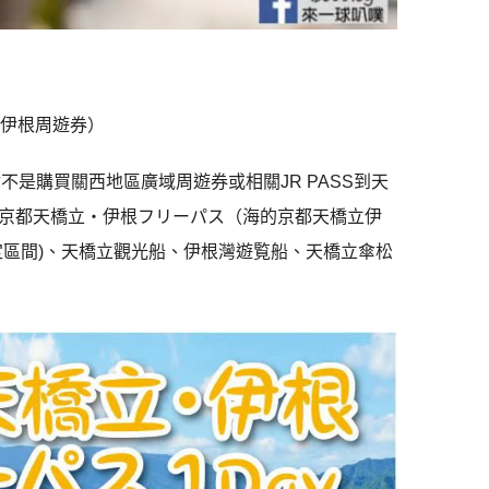
立伊根周遊券）
不是購買關西地區廣域周遊券或相關JR PASS到天
京都天橋立・伊根フリーパス（海的京都天橋立伊
定區間)、天橋立觀光船、伊根灣遊覧船、天橋立傘松