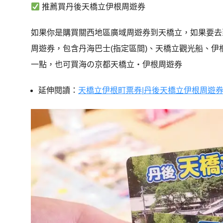
推薦買
丹後天橋立伊根周遊券
如果你是購買關西地區廣域周遊券到天橋立，如果要去
周遊券，包含丹海巴士(指定區間)、天橋立觀光船、
一點，也可買海の京都天橋立・伊根周遊券
延伸閱讀：
天橋立伊根町票券|丹後天橋立伊根周遊券(