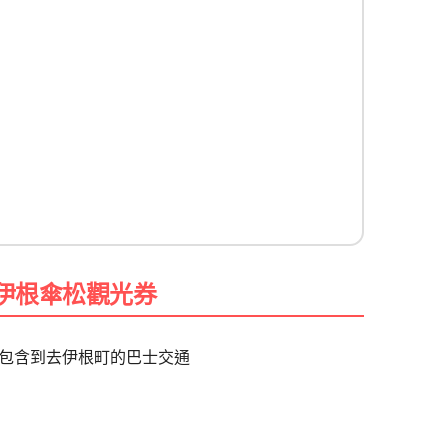
|伊根傘松觀光券
包含到去伊根町的巴士交通