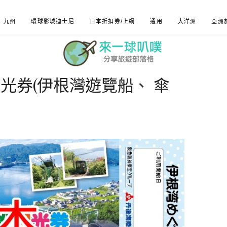
九州
環球影城迪士尼
日本折扣券/上網
通用
大洋洲
亞洲
光券(伊根灣遊覽船、 傘