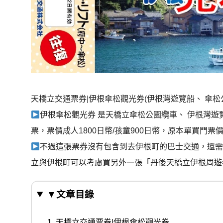
天橋立交通票券|伊根傘松觀光券(伊根灣遊覽船、 傘松
伊根傘松觀光券 是天橋立傘松公園纜車、 伊根灣遊
票，票價成人1800日幣/孩童900日幣，原本單買門票價格為
不過這張票券沒有包含到去伊根町的巴士交通，還需
立與伊根町可以考慮買另外一張「丹後天橋立伊根周遊
▼文章目錄
天橋立交通票券|伊根傘松觀光券