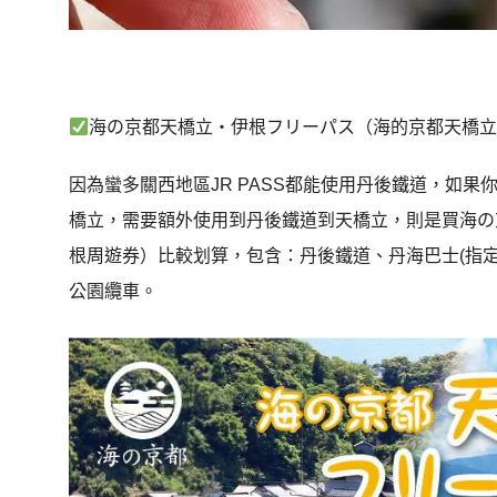
海の京都天橋立・伊根フリーパス（海的京都天橋
因為蠻多關西地區JR PASS都能使用丹後鐵道，
如果你
橋立，
需要額外使用到丹後鐵道到天橋立，則是買海の
根周遊券）比較划算，包含：丹後鐵道、丹海巴士(指
公園纜車。