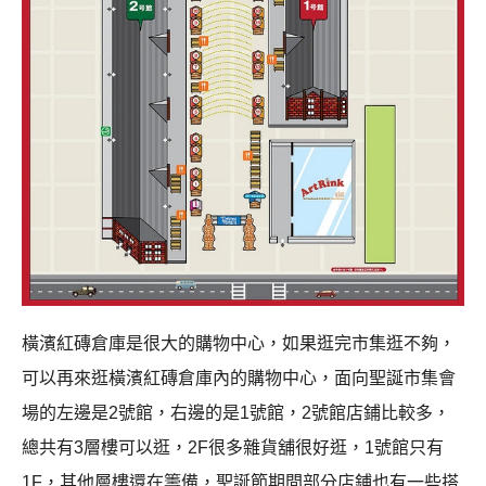
橫濱紅磚倉庫是很大的購物中心，如果逛完市集逛不夠，
可以再來逛橫濱紅磚倉庫內的購物中心，面向聖誕市集會
場的左邊是2號館，右邊的是1號館，2號館店鋪比較多，
總共有3層樓可以逛，2F很多雜貨舖很好逛，1號館只有
1F，其他層樓還在籌備，聖誕節期間部分店鋪也有一些搭