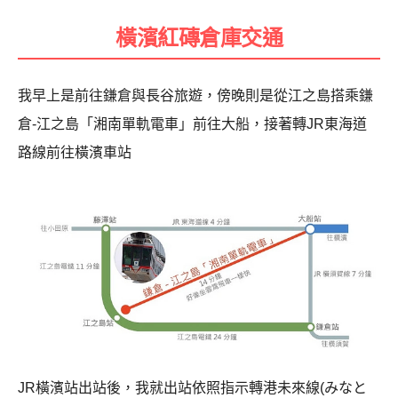
橫濱紅磚倉庫交通
我早上是前往鎌倉與長谷旅遊，傍晚則是從江之島搭乘鎌
倉-江之島「湘南單軌電車」前往大船，接著轉JR東海道
路線前往橫濱車站
JR橫濱站出站後，我就出站依照指示轉港未來線(みなと