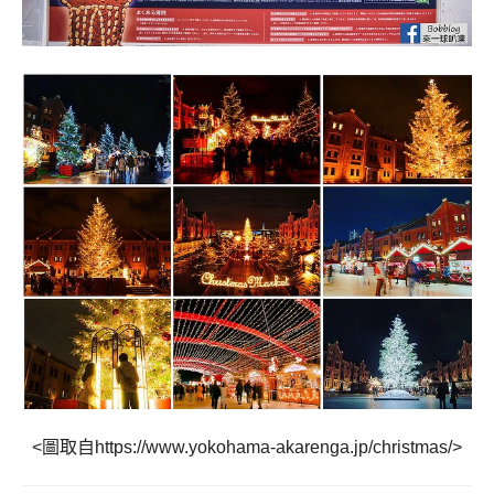
<圖取自https://www.yokohama-akarenga.jp/christmas/>