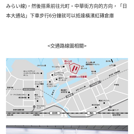
みらい線)，然後搭乘前往元町・中華街方向的方向，「日
本大通站」下車步行6分鐘就可以抵達橫濱紅磚倉庫
<交通路線圖相關>