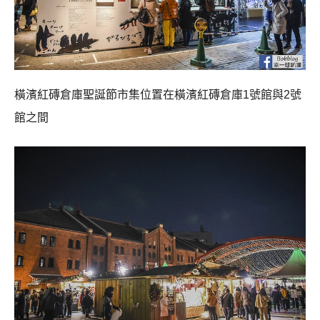
橫濱紅磚倉庫聖誕節市集位置在橫濱紅磚倉庫1號館與2號
館之間