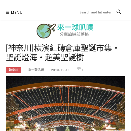
Skip
MENU
to
content
[神奈川]橫濱紅磚倉庫聖誕市集・
來一球叭噗
聖誕燈海・超美聖誕樹
分享日本自助部落格
神奈川
來一球叭噗
2018-12-18
0