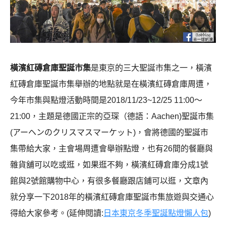
橫濱紅磚倉庫聖誕市集
是東京的三大聖誕市集之一，橫濱
紅磚倉庫聖誕市集舉辦的地點就是在橫濱紅磚倉庫周遭，
今年市集與點燈活動時間是2018/11/23~12/25 11:00～
21:00，主題是德國正宗的亞琛（德語：Aachen)聖誕市集
(アーヘンのクリスマスマーケット)，會將德國的聖誕市
集帶給大家，主會場周遭會舉辦點燈，也有26間的餐廳與
雜貨舖可以吃或逛，如果逛不夠，橫濱紅磚倉庫分成1號
館與2號館購物中心，有很多餐廳跟店鋪可以逛，文章內
就分享一下2018年的橫濱紅磚倉庫聖誕市集旅遊與交通心
得給大家參考。
(延伸閱讀:
日本東京冬季聖誕點燈懶人包
)