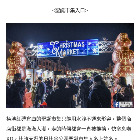
<聖誕市集入口>
橫濱紅磚倉庫的聖誕市集只能用水洩不通來形容，整個商
店街都是滿滿人潮，走的時候都會一直被推擠，快窒息啦
XD，比昨天逛的日比谷公園聖誕市集人多上許多。