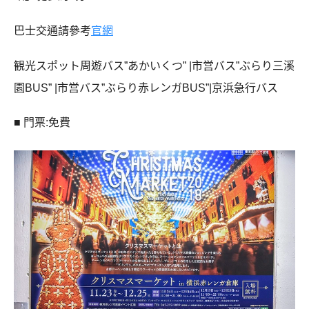
巴士交通請參考
官網
観光スポット周遊バス”あかいくつ” |市営バス”ぶらり三溪
園BUS” |市営バス”ぶらり赤レンガBUS”|京浜急行バス
■ 門票:免費