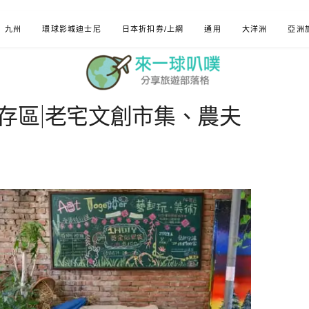
九州
環球影城迪士尼
日本折扣券/上網
通用
大洋洲
亞洲
存區|老宅文創市集、農夫