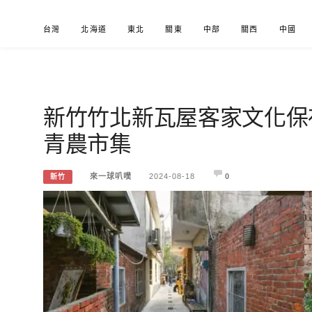
Skip
台灣
北海道
東北
關東
中部
關西
中國
to
content
新竹竹北新瓦屋客家文化保
來一球叭噗
分享日本自助部落格
青農市集
來一球叭噗
2024-08-18
0
新竹