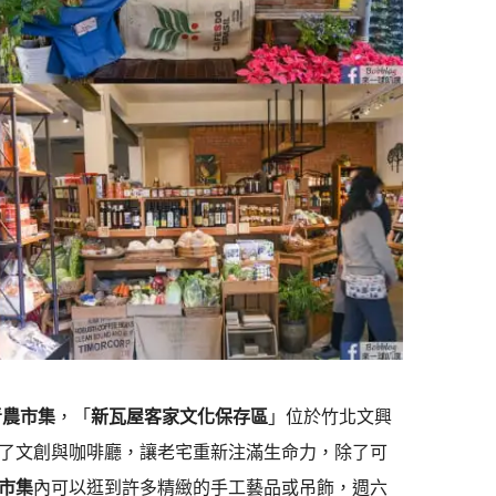
青農市集
，「
新瓦屋客家文化保存區
」位於竹北文興
了文創與咖啡廳，讓老宅重新注滿生命力，除了可
市集
內可以逛到許多精緻的手工藝品或吊飾，週六