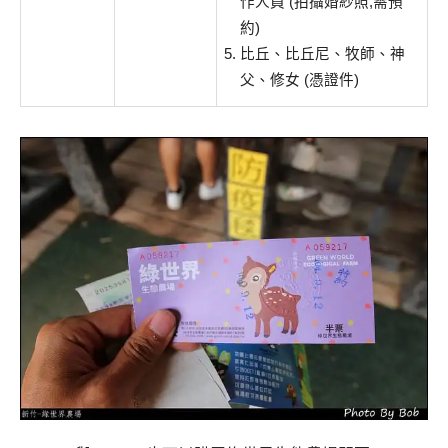
作人員 (拍攝婚紗照,需預
約)
比丘、比丘尼、牧師、神
父、修女 (憑證件)