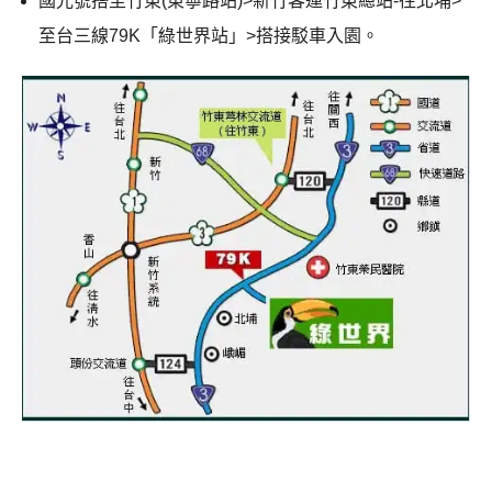
國光號搭至竹東(東寧路站)>新竹客運竹東總站-往北埔>
至台三線79K「綠世界站」>搭接駁車入園。