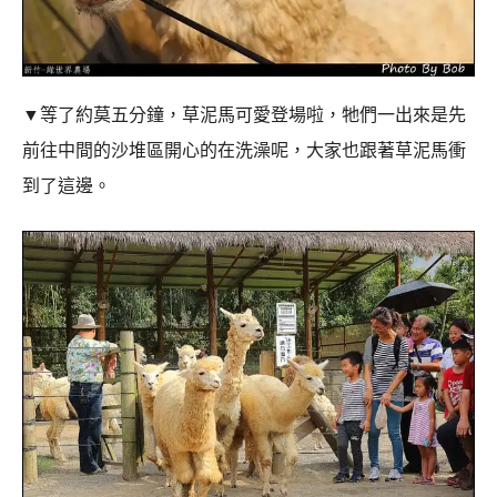
▼
等了約莫五分鐘，草泥馬可愛登場啦，牠們一出來是先
前往中間的沙堆區開心的在洗澡呢，大家也跟著草泥馬衝
到了這邊。