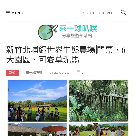
Skip
MENU
to
content
新竹北埔綠世界生態農場|門票、6
來一球叭噗
大園區、可愛草泥馬
分享日本自助部落格
新竹
來一球叭噗
2021-03-21
2