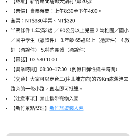
【地址】新竹縣北埔鄉大湖村7鄰20號
【票價】賣票時間：上午8:30至下午4:00。
全票：NT$380半票、NT$320
半票條件 1.年滿3歲 ／ 90公分以上兒童 2.幼稚園／國小
／國中學生（憑證件） 3.年齡 65歲以上（憑證件） 4.教
師（憑證件） 5.特約團體（憑證件）
【電話】03 580 1000
【營業時間】08:30–17:30（例假日彈性延長時間）
【交通】
大家可以走台三(往北埔方向)的79Km處灣進去
路旁的一條小路，直走即可抵達。
【注意事項】禁止攜帶寵物入園
【新竹景點整理】
新竹旅遊懶人包