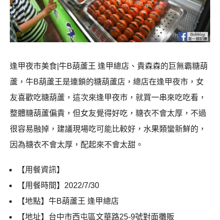
逢甲夜市美食|牛B葫蘆王 逢甲總店、貴森森的巨無霸糖葫
蘆，牛B葫蘆王是連鎖的糖葫蘆店，總店在逢甲夜市，女
友喜歡吃糖葫蘆，這次來逢甲夜市，就買一串來吃吃看，
整體糖葫蘆偏貴，但女友覺得好吃，糖衣不會太厚，不過
很容易融掉，建議現場吃可能比較好，水果類蠻新鮮的，
因為糖衣不會太厚，配起來不會太甜。
【用餐資訊】
【用餐時間】
2022/7/30
【地點】
牛B葫蘆王 逢甲總店
【地址】台中市西屯區文華路25-9號對面攤販