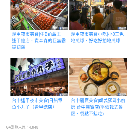
逢甲夜市美食|牛B葫蘆王
逢甲夜市美食小吃|小8三色
逢甲總店、貴森森的巨無霸
地瓜球、好吃好拍地瓜球
糖葫蘆
台中逢甲夜市美食|日船章
台中麗寶美食|韓姜熙의小廚
魚小丸子（逢甲總店）
房 台中麗寶店(平價韓式餐
廳、餐點不錯吃)
GA瀏覽人氣：4,848