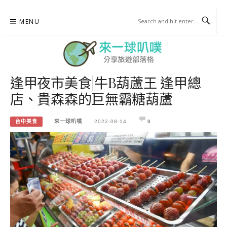
Skip
MENU
to
content
逢甲夜市美食|牛B葫蘆王 逢甲總
來一球叭噗
店、貴森森的巨無霸糖葫蘆
分享日本自助部落格
台中美食
來一球叭噗
2022-08-14
0