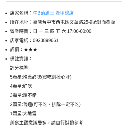
店家名稱：
牛B葫蘆王 逢甲總店
所在地址：臺灣台中市西屯區文華路25-9號對面攤販
營業時間：日 一 三 四 五 六 17:00-00:00
店家電話：0923899661
評價：★★★
備註資訊：
評分標準:
5顆星:推薦必吃(沒吃到捶心肝)
4顆星:好吃
3顆星:還不錯
2顆星:普通(可不吃，排隊一定不吃)
1顆星:大地雷
美食主觀意識居多，請自行斟酌參考