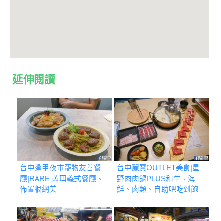
延伸閱讀
台中逢甲夜市寵物友善餐
台中麗寶OUTLET美食|星
廳|RARE 芮珥義式餐廳、
野肉肉鍋PLUS和牛、海
佈置很網美
鮮、肉類、自助吧吃到飽