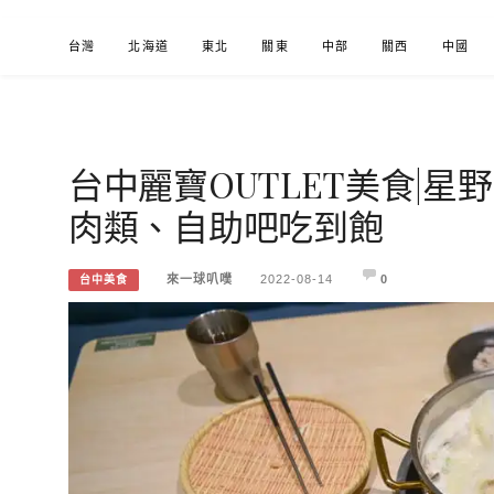
Skip
台灣
北海道
東北
關東
中部
關西
中國
to
content
台中麗寶OUTLET美食|星
來一球叭噗
分享日本自助部落格
肉類、自助吧吃到飽
來一球叭噗
2022-08-14
0
台中美食