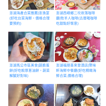
澎湖海產合菜推薦|澎漁宴
澎湖西嶼鄉二坎崁落咖啡
(好吃台菜海鮮，價格合理
廳|牧羊人咖啡(古厝喝咖啡
要預約)
吃甜點好愜意)
澎湖馬公市區美食|蔬脆蛋
澎湖福朋喜來登酒店|聚味
餅(好吃較厚蔥油餅，蔬菜
軒海鮮中餐廳(好吃精緻海
解膩好對味)
鮮合菜,價格合理)