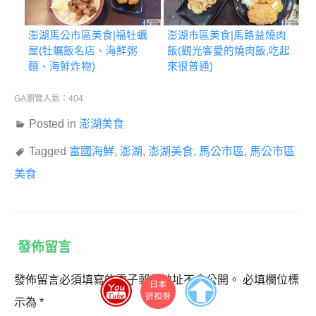
澎湖馬公市區美食|福牡蠣
澎湖市區美食|馬路益燒肉
屋(牡蠣飯名店、海鮮粥
飯(觀光客愛的燒肉飯,吃起
麵、海鮮炸物)
來很普通)
GA瀏覽人氣：404
Posted in
澎湖美食
Tagged
富國海鮮
,
澎湖
,
澎湖美食
,
馬公市區
,
馬公市區
美食
發佈留言
發佈留言必須填寫的電子郵件地址不會公開。
必填欄位標
示為
*