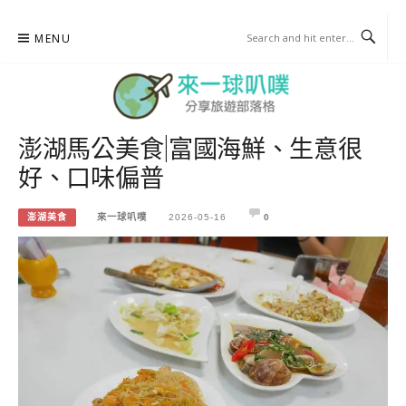
Skip
MENU
to
content
澎湖馬公美食|富國海鮮、生意很
來一球叭噗
好、口味偏普
分享日本自助部落格
澎湖美食
來一球叭噗
2026-05-16
0