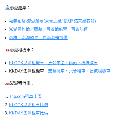
澎湖船票：
嘉義布袋-澎湖船票(太吉之星/ 凱旋/ 滿天星客輪)
澎湖雲豹輪／藍鵲／百麗輪船票｜百麗航運
高雄 – 澎湖船票 – 由澎湖輪提供
澎湖租機車：
KLOOK澎湖租機車：馬公市區・碼頭・機場取車
KKDAY澎湖租機車：
宏蓁機車
、
六合租車
、
長億租機車
澎湖租汽車：
Trip.com租車比價
KLOOK澎湖租車比價
KKDAY澎湖租車比價