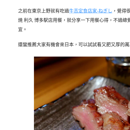
之前在東京上野就有吃過
牛舌定食店家-ねぎし
，覺得
焼 利久 博多駅店用餐，就分享一下用餐心得，不過總
宜。
還蠻推薦大家有機會來日本，可以試試看又肥又厚的萬