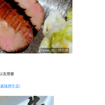
以去用餐
吃美味烤牛舌)