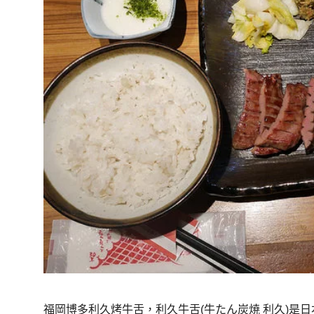
福岡博多利久烤牛舌，利久牛舌(牛たん炭焼 利久)是