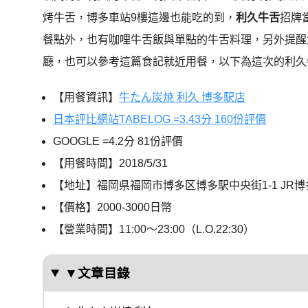
烤牛舌，博多車站9樓這邊也能吃的到，
利久牛舌
招牌
餐點外，也有咖哩牛舌飯與單點的牛舌料理，另外提醒大
廳，也可以參考這篇食記就近用餐，以下為這次的利久
【用餐資訊】
牛たん炭焼 利久 博多駅店
日本評比網站TABELOG =3.43分 160份評價
GOOGLE =4.2分 81份評價
【用餐時間】2018/5/31
【地址】福岡県福岡市博多区博多駅中央街1-1 JR博
【價格】2000-3000日幣
【營業時間】11:00～23:00（L.O.22:30）
▼文章目錄