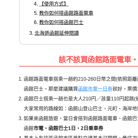
【使用方式】
教你如何搭函館路面電車
教你如何搭函館巴士
北海道函館延伸閱讀
該不該買函館路面電車
函館路面電車搭乘一趟約210-260日幣之間(依照
函館巴士，那麼建議購買
函館市電一日券
就好，票價
函館巴士搭乘一趟也是大人210円／孩童110円起跳(
大家常用的路線如：函館山登山巴士、
元町・海岸地
如果來函館旅遊，當日會搭到函館路面電車、函館巴士
函館
市電・函館巴士1日・2日乗車券