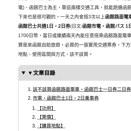
電)、函館巴士為主，靠這兩樣交通工具，就能跑遍函
下來也是很可觀的，
一天之內會搭3次以上
函館路面電
函館巴士共通1日・2日券
(日文:
函館市電・函館バス 1
1700日幣，當日或連續兩天內
能任意搭乘函館路面電
算是來函館自助旅遊，必買的一張實用交通票券，下方
地點、使用區間與方式、該不該買
。
▼文章目錄
該不該買函館路面電車・函館巴士一日券二日券
市電・函館巴士1日・2日乗車券
【功用】
【票價】
【購買地點】