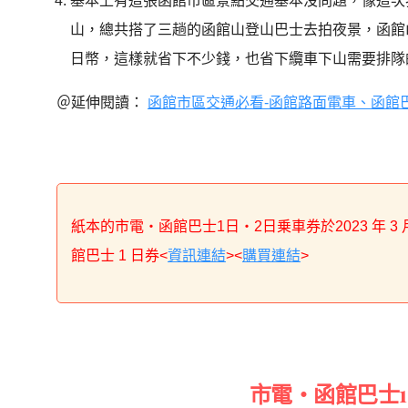
基本上有這張函館市區景點交通基本沒問題，像這次
山，總共搭了三趟的函館山登山巴士去拍夜景，函館山
日幣，這樣就省下不少錢，也省下纜車下山需要排隊
＠延伸閱讀：
函館市區交通必看-函館路面電車、函館巴
紙本的市電・函館巴士1日・2日乗車券於2023 年 3
館巴士 1 日券<
資訊連結
><
購買連結
>
市電・函館巴士1