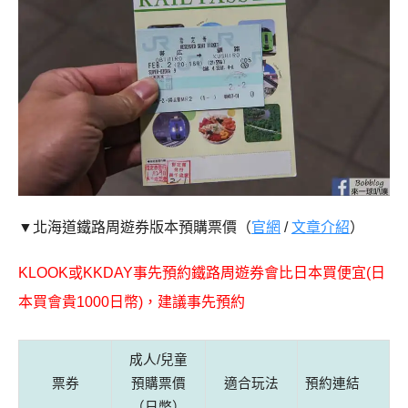
▼北海道鐵路周遊券版本預購票價
（
官網
/
文章介紹
）
KLOOK或KKDAY事先預約鐵路周遊券會比日本買便宜(
日
本買會貴1000日幣
)，建議事先預約
成人/兒童
票券
預購票價
適合玩法
預約連結
（日幣）