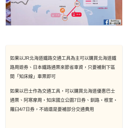
如果以JR北海道鐵路交通工具為主可以購買北海道鐵
路周遊券、日本鐵路通票來節省車資，只要補剩下區
間「知床線」車票即可
如果以巴士作為交通工具，可以購買北海道優惠巴士
通票、阿寒摩周・知床國立公園7日券、釧路・根室・
羅臼4/7日券，不過還是要補部分交通費用