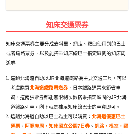
知床交通票券
知床交通票券主要分成去斜里、網走、羅臼使用到的巴士
或者鐵路票券，以及能搭乘知床線巴士指定區間的知床周
遊券
這趟北海道自助以JR北海道鐵路為主要交通工具，可以
考慮購買
北海道鐵路周遊券
、日本鐵路通票來節省車
資，這兩張票券都能無限制次數搭乘指定區間的JR北海
道鐵路列車，剩下就是補足知床線巴士的車資即可。
這趟北海道自助以巴士為主可以購買：
北海道優惠巴士
通票
、
阿寒摩周・知床國立公園7日券
、
釧路・根室・羅