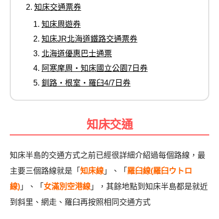
知床交通票券
知床周遊券
知床JR北海道鐵路交通票券
北海道優惠巴士通票
阿寒摩周・知床國立公園7日券
釧路・根室・羅臼4/7日券
知床交通
知床半島的交通方式之前已經很詳細介紹過每個路線，最
主要三個路線就是「
知床線
」、「
羅臼線(羅臼ウトロ
線)
」、「
女滿別空港線
」，其餘地點到知床半島都是就近
到斜里、網走、羅臼再按照相同交通方式