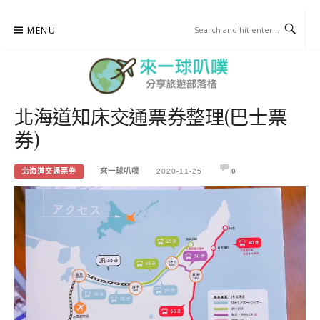
Skip
MENU
to
content
北海道知床交通票券整理(巴士票
來一球叭噗
券)
分享日本自助部落格
北海道交通票券
來一球叭噗
2020-11-25
0