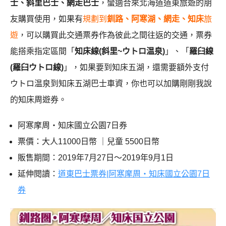
士、斜里巴士、網走巴士
，蠻適合來北海道道東旅遊的朋
友購買使用，如果有
規劃到
釧路、阿寒湖、網走、知床
旅
遊
，可以購買此交通票券作為彼此之間往返的交通，票券
能搭乘指定區間「
知床線(斜里~ウトロ温泉)
」、「
羅臼線
(羅臼ウトロ線)
」，如果要到知床五湖，還需要額外支付
ウトロ温泉到知床五湖巴士車資，你也可以加購剛剛我說
的知床周遊券。
阿寒摩周・知床國立公園7日券
票價：大人11000日幣 ｜兒童 5500日幣
販售期間：2019年7月27日～2019年9月1日
延伸閱讀：
道東巴士票券|阿寒摩周・知床國立公園7日
券