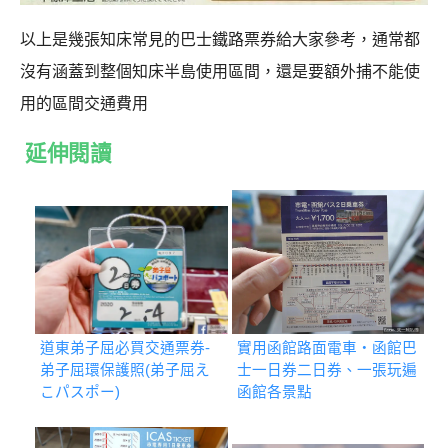
以上是幾張知床常見的巴士鐵路票券給大家參考，通常都
沒有涵蓋到整個知床半島使用區間，還是要額外捕不能使
用的區間交通費用
延伸閱讀
道東弟子屈必買交通票券-
實用函館路面電車・函館巴
弟子屈環保護照(弟子屈え
士一日券二日券、一張玩遍
こパスポー)
函館各景點