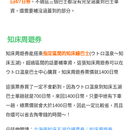
臼4/7日券
，不過這三個巴士都沒有完全涵蓋到巴士車
資，還需要補沒涵蓋到的部分。
知床周遊券
知床周遊券能搭乘
指定區間的知床線巴士
(ウトロ温泉～知
床五湖)，超過區間的話要補車資，這張知床周遊券可以在
ウトロ温泉巴士中心購買，知床周遊券票價就1400日幣
這張票券買了一定不會虧到，因為ウトロ温泉到知床五湖
巴士單趟就是700日幣，來回1400日幣，只要中途有下車
一趟，總票價就會大於1400日幣，因此一定比較省，而且
你還可以省去掏零錢的時間～！
＠延伸閱讀：
北海道知床五湖交通票券｜知床周遊券