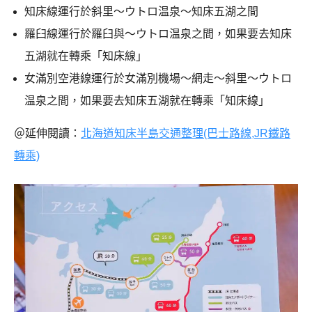
知床線運行於斜里～ウトロ温泉～知床五湖之間
羅臼線運行於羅臼與～ウトロ温泉之間，如果要去知床
五湖就在轉乘「知床線」
女滿別空港線運行於女滿別機場～網走～斜里～ウトロ
温泉之間，如果要去知床五湖就在轉乘「知床線」
＠延伸閱讀：
北海道知床半島交通整理(巴士路線,JR鐵路
轉乘)