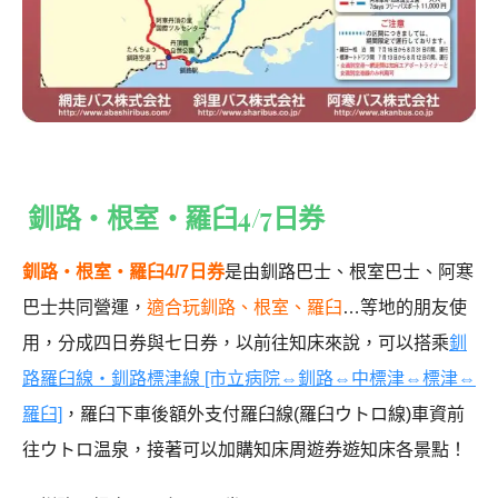
釧路・根室・羅臼4/7日券
釧路・根室・羅臼4/7日券
是由釧路巴士、根室巴士、阿寒
巴士共同營運，
適合玩釧路、根室、羅臼
…等地的朋友使
用，分成四日券與七日券，以前往知床來說，可以搭乘
釧
路羅臼線・釧路標津線 [市立病院⇔釧路⇔中標津⇔標津⇔
羅臼]
，羅臼下車後額外支付羅臼線(羅臼ウトロ線)車資前
往ウトロ温泉，接著可以加購知床周遊券遊知床各景點！