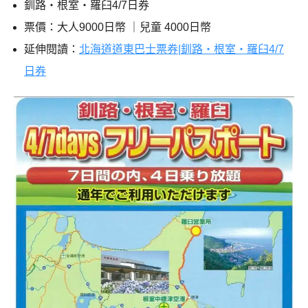
釧路・根室・羅臼4/7日券
票價：大人9000日幣 ｜兒童 4000日幣
延伸閱讀：
北海道道東巴士票券|釧路・根室・羅臼4/7
日券